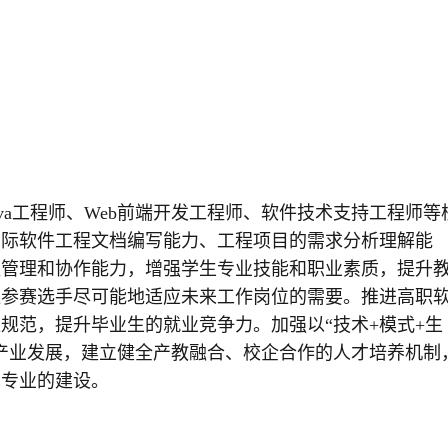
ava工程师、Web前端开发工程师、软件技术支持工程师等
实际软件工程文档编写能力、工程项目的需求分析理解能
队管理和协作能力，增强学生专业技能和职业素质，提升
让参赛选手尽可能地适应未来工作岗位的需要。推进高职
规范，提升毕业生的就业竞争力。加强以“技术+模式+生
产业发展，建立健全产教融合、校企合作的人才培养机制
术专业的建设。