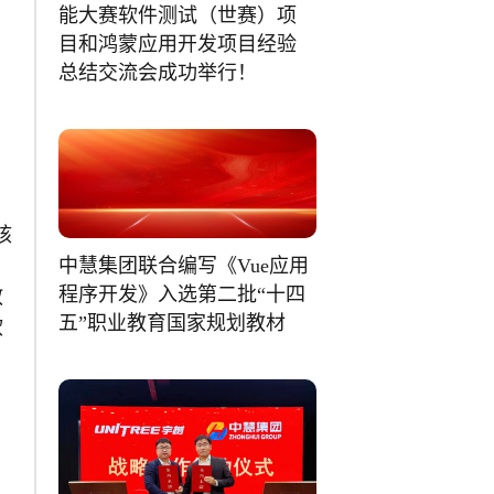
能大赛软件测试（世赛）项
目和鸿蒙应用开发项目经验
总结交流会成功举行！
核
中慧集团联合编写《Vue应用
程序开发》入选第二批“十四
教
五”职业教育国家规划教材
软
，