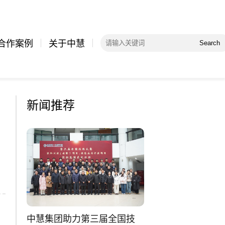
合作案例
关于中慧
Search
新闻推荐
中慧集团助力第三届全国技