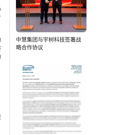
码
考
中慧集团与宇树科技签署战
的
略合作协议
赛
的
提