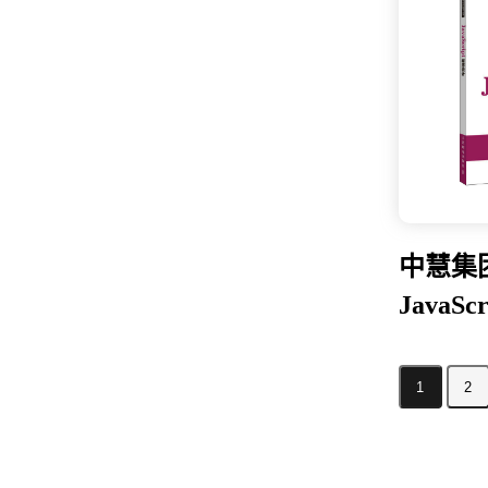
中慧集
JavaS
1
2