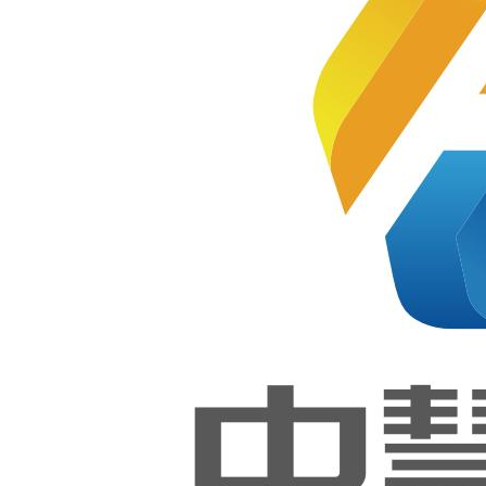
从基础到企
业级项目实
移
鸿
动
蒙
软
大
战，打通
应
应
件
数
用
用
测
据
开
开
试
Web全栈技
教
发
发
教
学
教
教
学
Web
实
术链路
学
学
实
技术
训
实
实
训
教学
解
基于Web开发方向
训
训
解
实训
决
解
解
决
解决
行业技能、证书考核
方
决
决
方
方案
准中，体现新技术、
案