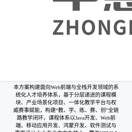
方
方
案
网站技
世
通，引领教学方向，
术项
案
案
世
界
目|应
界
技
用软件
世
世
技
能
系统开
界
界
能
竞
发项
技
技
竞
赛
目…
能
能
赛
｜
竞
竞
｜
全
了解更多
赛
赛
全
国
｜
｜
国
职
全
全
职
业
国
国
业
院
职
职
院
校...
方案概述
业
业
校...
院
院
校...
校...
本方案构建面向Web前端与全栈开发领域的系
统化人才培养体系，基于分层递进的课程模
块、产业场景化项目、一体化教学平台与权
威赛事赋能，构建“教、学、练、赛、创”全链
路教学闭环，课程体系以Java开发、Web前
端、移动应用开发、鸿蒙开发、软件测试与