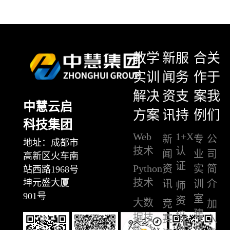
教学
新
服
合
关
实训
闻
务
作
于
解决
资
支
案
我
中慧云启
方案
讯
持
例
们
科技集团
Web
1+X
新
专
公
地址：成都市
技术
认
闻
业
司
高新区火车南
证
Python
资
实
简
站西路1968号
技术
坤元盛大厦
讯
训
介
师
901号
室
资
大数
竞
加
建
培
据技
赛
入
设