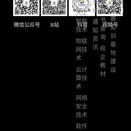
训
术
资
我
讯
竞
们
证
人工
赛
书
智能
通
微信公众号
B站
抖音
视频号
实
查
技术
知
训
询
资
物联
基
讯
校
网技
地
企
术
建
教
云计
设
材
算技
术
网络
安全
技术
软件