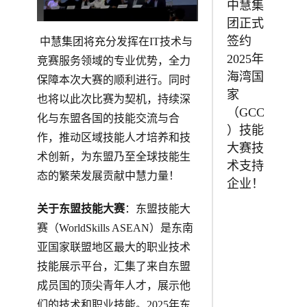
中慧集
团正式
签约
中慧集团将充分发挥在IT技术与
2025年
竞赛服务领域的专业优势，全力
海湾国
保障本次大赛的顺利进行。同时
家
也将以此次比赛为契机，持续深
（GCC
化与东盟各国的技能交流与合
）技能
作，推动区域技能人才培养和技
大赛技
术创新，为东盟乃至全球技能生
术支持
态的繁荣发展贡献中慧力量！
企业！
关于东盟技能大赛
：东盟技能大
赛（WorldSkills ASEAN）是东南
亚国家联盟地区最大的职业技术
技能展示平台，汇集了来自东盟
成员国的顶尖青年人才，展示他
们的技术和职业技能。2025年东