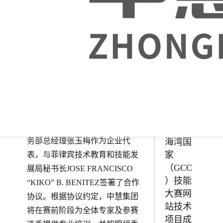
件测试”
项目成
2025年7月4日，中慧云启科技集
功举
团有限公司与菲律宾技术教育和
办！
技能发展局（TESDA）通过线上
签约仪式正式确立合作伙伴关
系，成为2025年东盟技能大赛官
方技术支持企业，全面负责网站
中慧集
技术项目的技术支持工作。
团助力
签约仪式上，中慧集团国际业
2025年
务部总经理张玉梅作为企业代
海湾国
家
表，与菲律宾技术教育和技能发
（GCC
展局秘书长JOSE FRANCISCO
）技能
“KIKO” B. BENITEZ签署了合作
大赛网
协议。根据协议约定，中慧集团
站技术
将在赛前阶段为全体专家及参赛
项目成