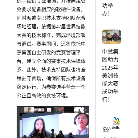
选手提供专业培训，并按照组委
功举
会要求配备相应的软硬件设备，
办！
同时派遣专职技术支持团队配合
场地经理，依据第47届世界技能
大赛的技术标准，完成环境部署
与调试。赛事期间，还将依托中
中慧集
慧集团自主研发的竞赛管理平
团助力
台，建立全面的赛事技术保障体
2025年
系。此外，技术支持团队也将全
美洲技
程驻守赛场，确保所有技术设备
能大赛
稳定运行，为参赛选手营造一个
成功举
公正且高效的竞技环境。
行！