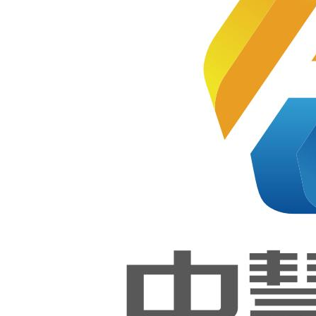
大赛，
与东盟
能大赛官
各国展
开深度
方技术支
交流！
持企业！
中慧集
团助力
2025-07-31
孟加拉
第48届
世界技
能大赛
全国选
拔赛”软