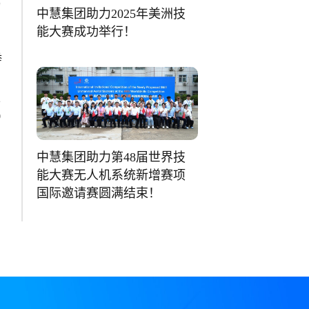
动
中慧集团助力2025年美洲技
能大赛成功举行！
举
技
0
中慧集团助力第48届世界技
能大赛无人机系统新增赛项
国际邀请赛圆满结束！