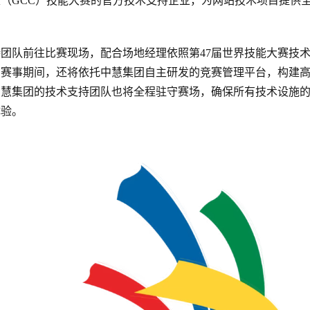
家（GCC）技能大赛的官方技术支持企业，为网站技术项目提供
团队前往比赛现场，配合场地经理依照第47届世界技能大赛技
。赛事期间，还将依托中慧集团自主研发的竞赛管理平台，构建
中慧集团的技术支持团队也将全程驻守赛场，确保所有技术设施
体验。