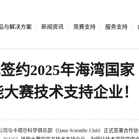
品与解决方案
新闻资讯
竞赛支持
服务支持
签约2025年海湾国家
能大赛技术支持企业！
卡塔尔科学俱乐部（Qatar Scientific Club）正式签署合作协