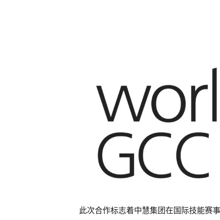
此次合作标志着中慧集团在国际技能赛