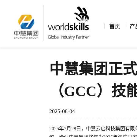
新闻资讯
公司新闻
文章详情
首页
产
中慧集团正式
（GCC）技
2025-08-04
2025年7月28日，中慧云启科技集团有限公司与