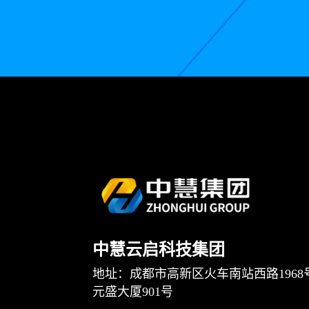
中慧云启科技集团
地址：成都市高新区火车南站西路1968
元盛大厦901号