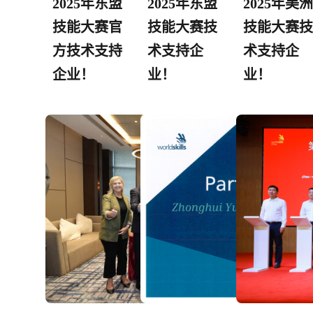
2025年东盟
2025年东盟
2025年美洲
技能大赛官
技能大赛技
技能大赛技
方技术支持
术支持企
术支持企
企业！
业！
业！