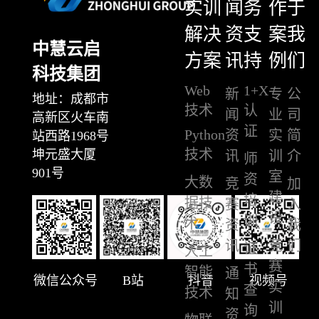
实训
闻
务
作
于
解决
资
支
案
我
中慧云启
方案
讯
持
例
们
科技集团
Web
1+X
新
专
公
地址：成都市
技术
认
闻
业
司
高新区火车南
证
Python
资
实
简
站西路1968号
技术
坤元盛大厦
讯
训
介
师
901号
室
资
大数
竞
加
建
培
据技
赛
入
设
训
术
资
我
讯
竞
们
证
人工
赛
书
智能
通
微信公众号
B站
抖音
视频号
实
查
技术
知
训
询
资