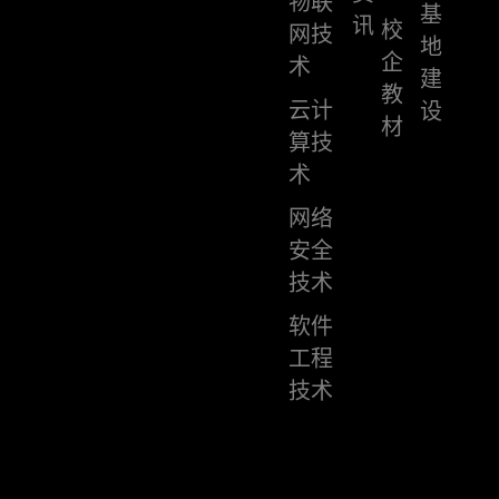
物联
基
讯
校
网技
地
企
术
建
教
云计
设
材
算技
术
网络
安全
技术
软件
工程
技术