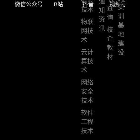
智能
通
微信公众号
B站
抖音
视频号
实
查
技术
知
训
询
资
物联
基
讯
校
网技
地
企
术
建
教
云计
设
材
算技
术
网络
安全
技术
软件
工程
技术