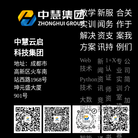
教学
新
服
合
关
实训
闻
务
作
于
解决
资
支
案
我
中慧云启
方案
讯
持
例
们
科技集团
Web
1+X
新
专
公
地址：成都市
技术
认
闻
业
司
高新区火车南
证
Python
资
实
简
站西路1968号
技术
坤元盛大厦
讯
训
介
师
901号
室
资
大数
竞
加
建
培
据技
赛
入
设
训
术
资
我
讯
竞
们
证
人工
赛
书