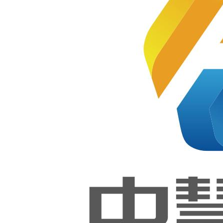
发职业
技能等
级证书线
级证书
第一次
上师资培
全国统
考成功
举行！
训圆满结
束！
1+X证
书 |
2025年
2021-06-09
Python
程序开
发职业
技能等