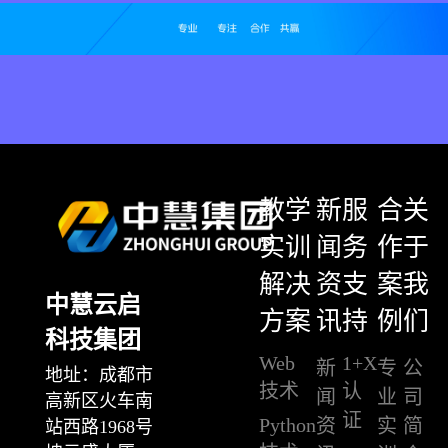
教学
新
服
合
关
实训
闻
务
作
于
解决
资
支
案
我
中慧云启
方案
讯
持
例
们
科技集团
Web
1+X
新
专
公
地址：成都市
技术
认
闻
业
司
高新区火车南
证
Python
资
实
简
站西路1968号