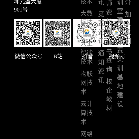
技术
坤元盛大厦
讯
训
介
师
901号
室
资
大数
竞
加
建
培
据技
赛
入
设
训
术
资
我
讯
竞
们
证
人工
赛
书
智能
通
微信公众号
B站
抖音
视频号
实
查
技术
知
训
询
资
物联
基
讯
校
网技
地
企
术
建
教
云计
设
材
算技
术
网络