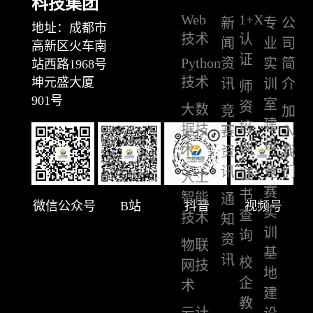
科技集团
Web
1+X
新
专
公
地址：成都市
技术
认
闻
业
司
高新区火车南
证
Python
资
实
简
站西路1968号
技术
坤元盛大厦
讯
训
介
师
901号
室
资
大数
竞
加
建
培
据技
赛
入
设
训
术
资
我
讯
竞
们
证
人工
赛
书
智能
通
微信公众号
B站
抖音
视频号
实
查
技术
知
训
询
资
物联
基
讯
校
网技
地
企
术
建
教