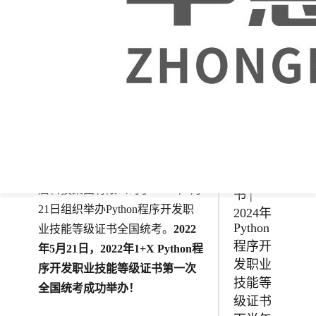
级证书
上半年
为深入贯彻《国家职业教育改革
试点申
实施方案》和《关于院校实施“学
报工作
启动！
历证书+若干职业技能等级证书”
制度试点方案》等文件精神，着
力解决人才培养与证书标准、培
养过程与培训过程、专业考试与
证书考核相脱节等问题。中慧云
1+X证
启科技集团有限公司于2022年5月
书 |
21日组织举办Python程序开发职
2024年
Python
业技能等级证书全国统考。
2022
程序开
年5月21日，2022年1+X Python程
发职业
序开发职业技能等级证书第一次
技能等
全国统考成功举办！
级证书