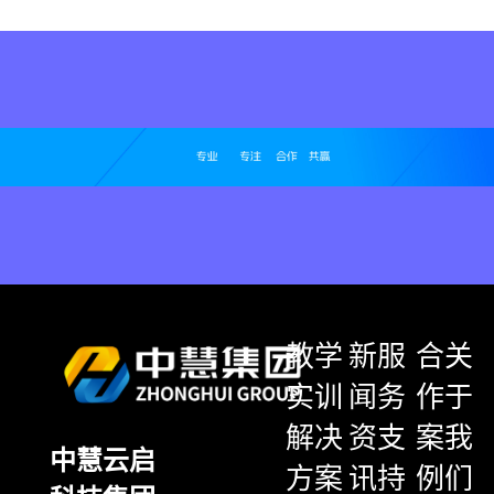
教学
新
服
合
关
实训
闻
务
作
于
解决
资
支
案
我
中慧云启
方案
讯
持
例
们