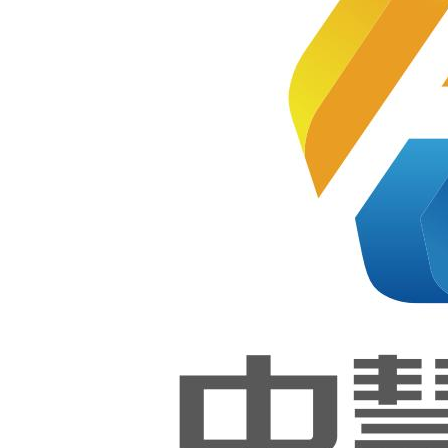
发职业
技能等
级证书第
级证书
第一次
一次全国
全国统
考成功
举行！
统考成功
举办​！​
1+X证
书 |
2025年
2022-05-21
Python
程序开
发职业
技能等