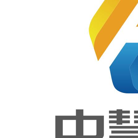
全球行
业合作
教育移动
伙伴！
互联网应
中慧集
用有序健
团与环
县职业
中等专
康发展的
业学校
签署校
企合作
意见》
协议！
2019-09-06