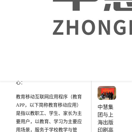
各省、自治区、直辖市教育厅
腾讯云
（教委）、网信办、通信管理
副总裁
兼腾讯
局、公安厅（局）、民政厅
教育副
（局）、市场监管局、新闻出版
总裁付
局、“扫黄打非”办公室，新疆生
曼青一
产建设兵团教育局、网信办、公
行到访
安局、民政局、市场监管局，部
中慧集
属各高等学校，各直属单位，中
团
国教育和科研计算机网网络中
心：
教育移动互联网应用程序（教育
APP，以下简称教育移动应用）
中慧集
是指以教职工、学生、家长为主
团与上
要用户，以教育、学习为主要应
海出版
用场景，服务于学校教学与管
印刷高