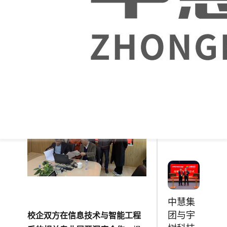
编写
工程系移动应用开发教研室主任
《Vue
田全慧、专业教师魏希、中慧云
应用程
启科技集团有限公司董事长兼
序开
CEO卞继海、杭州分公司总经理
发》入
选第二
丁熙丽出席签约仪式。
批“十四
五”职业
教育国
家规划
教材
中慧集
团与宇
校企双方在信息技术与智能工程