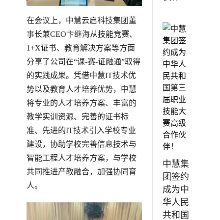
在会议上，中慧云启科技集团董
事长兼CEO卞继海从技能竞赛、
1+X证书、教育解决方案等方面
分享了公司在“课-赛-证融通”取得
的实践成果。凭借中慧IT技术优
势以及教育人才培养优势，中慧
将专业的人才培养方案、丰富的
教学实训资源、完善的证书标
准、先进的IT技术引入学校专业
建设，协助学校完善信息技术与
智能工程人才培养方案，与学校
中慧集
共同推进产教融合，加强协同育
团签约
人。
成为中
华人民
共和国