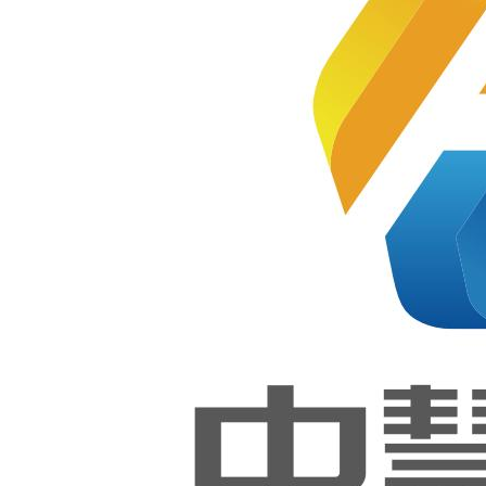
能大赛
软件测
校签订校
试（世
赛）项
目和鸿
企战略合
蒙应用
开发项
作协议！
目经验
总结交
流会成
功举
2022-06-28
行！
中慧集团与上海出版印刷高等专
科学校签订校企战略合作协议！
上海出版印刷高等专科学校校长
中慧集
陈斌、副校长周国明、信息与智
团联合
能工程系主任潘杰、信息与智能