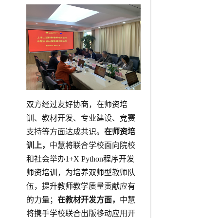
双方经过友好协商，在师资培
训、教材开发、专业建设、竞赛
支持等方面达成共识。
在师资培
训上，
中慧将联合学校面向院校
和社会举办1+X Python程序开发
师资培训，为培养双师型教师队
伍，提升教师教学质量贡献应有
的力量；
在教材开发方面，
中慧
将携手学校联合出版移动应用开