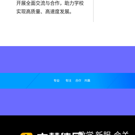
开展全面交流与合作，助力学校
实现高质量、高速度发展。