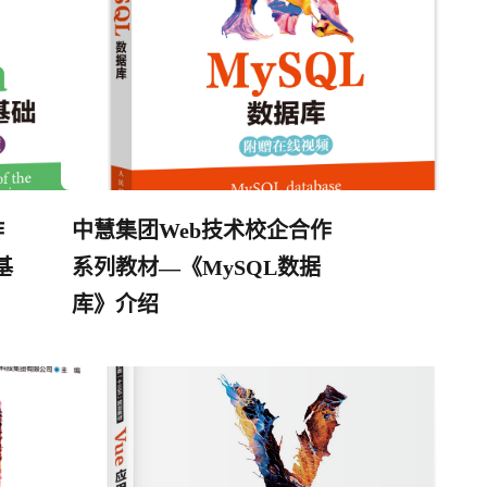
作
中慧集团Web技术校企合作
基
系列教材—《MySQL数据
库》介绍