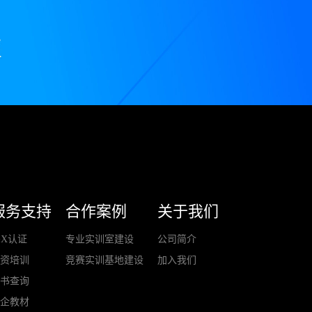
服务支持
合作案例
关于我们
+X认证
专业实训室建设
公司简介
师资培训
竞赛实训基地建设
加入我们
证书查询
校企教材