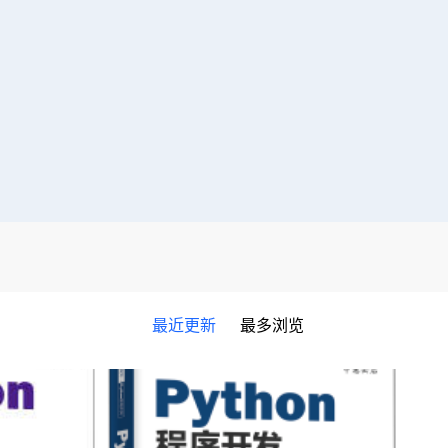
最近更新
最多浏览