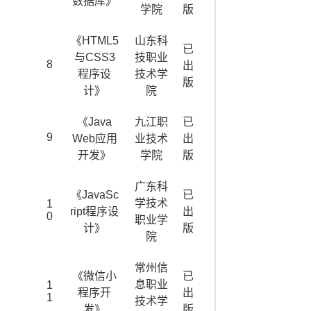
数据库》
学院
版
《HTML5
山东科
已
与CSS3
技职业
8
出
程序设
技术学
版
计》
院
《Java
九江职
已
9
Web应用
业技术
出
开发》
学院
版
广东科
《JavaSc
已
学技术
1
ript程序设
出
0
职业学
计》
版
院
常州信
《微信小
已
息职业
1
程序开
出
1
技术学
发》
版