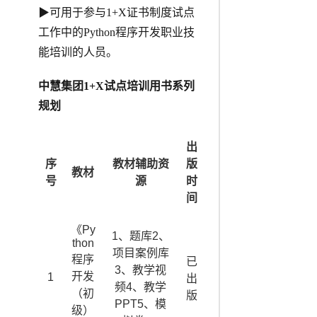
▶可用于参与1+X证书制度试点
工作中的Python程序开发职业技
能培训的人员。
中慧集团1+X试点培训用书系列
规划
出
序
教材辅助资
版
教材
号
源
时
间
《Py
1、题库2、
thon
项目案例库
程序
已
3、教学视
开发
1
出
频4、教学
（初
版
PPT5、模
级）