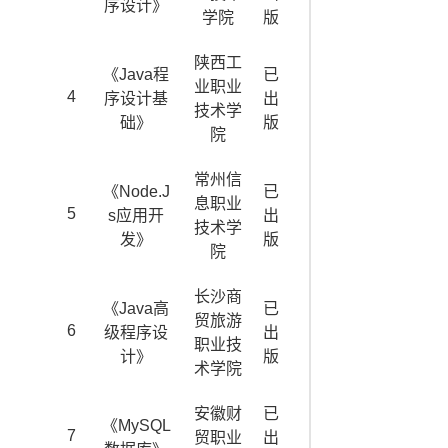
序设计》
学院
版
陕西工
《Java程
已
业职业
4
序设计基
出
技术学
础》
版
院
常州信
《Node.J
已
息职业
5
s应用开
出
技术学
发》
版
院
长沙商
《Java高
已
贸旅游
6
级程序设
出
职业技
计》
版
术学院
安徽财
已
《MySQL
7
贸职业
出