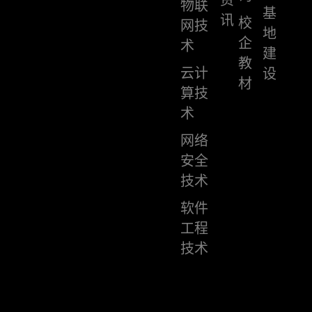
物联
基
讯
校
网技
地
企
术
建
教
云计
设
材
算技
术
网络
安全
技术
软件
工程
技术