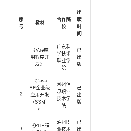
出
序
合作院
版
教材
号
校
时
间
广东科
《Vue应
已
学技术
1
用程序开
出
职业学
发》
版
院
《Java
常州信
EE企业级
已
息职业
2
应用开发
出
技术学
（SSM）
版
院
》
泸州职
已
《PHP程
3
业技术
出