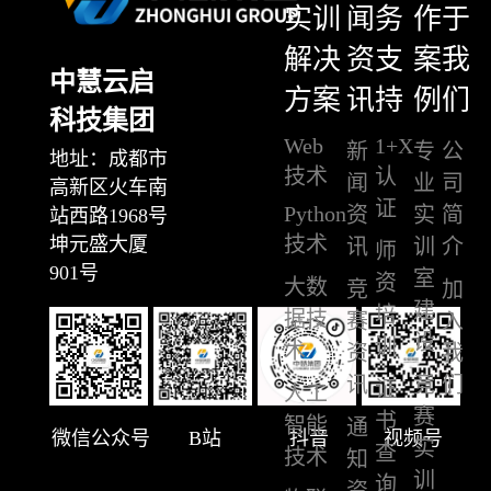
实训
闻
务
作
于
解决
资
支
案
我
中慧云启
方案
讯
持
例
们
科技集团
Web
1+X
新
专
公
地址：成都市
技术
认
闻
业
司
高新区火车南
证
Python
资
实
简
站西路1968号
技术
坤元盛大厦
讯
训
介
师
901号
室
资
大数
竞
加
建
培
据技
赛
入
设
训
术
资
我
讯
竞
们
证
人工
赛
书
智能
通
微信公众号
B站
抖音
视频号
实
查
技术
知
训
询
资