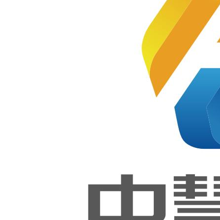
培训用
书之
程序开发
《Pytho
n程序开
发（中
（高
级）》
级）》
新一代
2021-12-21
信息软
件技术
作为Python程序开发职业技能等
丛书
级证书评价组织，面向中高职院
《Pytho
校、应用型本科院校、职教型本
n程序开
科院校开展1+X证书制度试点工
发》
作，是落实《国家职业教育改革