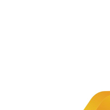
新闻资讯
公司新闻
文章详情
新闻
1+X证书试
推荐
点培训用
书之
1+X证
书试点
《Python