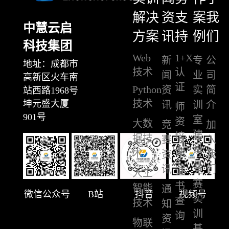
解决
资
支
案
我
中慧云启
方案
讯
持
例
们
科技集团
Web
1+X
新
专
公
地址：成都市
技术
认
闻
业
司
高新区火车南
证
Python
资
实
简
站西路1968号
技术
坤元盛大厦
讯
训
介
师
901号
室
资
大数
竞
加
建
培
据技
赛
入
设
训
术
资
我
讯
竞
们
证
人工
赛
书
智能
通
微信公众号
B站
抖音
视频号
实
查
技术
知
训
询
资
物联
基