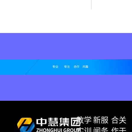
教学
新
服
合
关
实训
闻
务
作
于