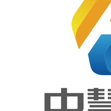
发职业
技能等
业技能等
级证书
第一次
级证书考
全国统
考成功
举行！
务工作说
明会的通
1+X证
书 |
知
2025年
Python
程序开
2022-10-10
发职业
技能等