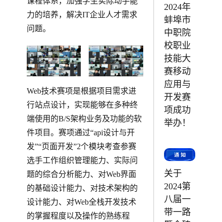
课程体系，加强学生实际动手能
2024年
力的培养，解决IT企业人才需求
蚌埠市
问题。
中职院
校职业
技能大
赛移动
应用与
Web技术赛项是根据项目需求进
开发赛
行站点设计，实现能够在多种终
项成功
端使用的B/S架构业务及功能的软
举办！
件项目。赛项通过“api设计与开
发”“页面开发”2个模块考查参赛
选手工作组织管理能力、实际问
关于
题的综合分析能力、对Web界面
2024第
的基础设计能力、对技术架构的
八届一
设计能力、对Web全栈开发技术
带一路
的掌握程度以及操作的熟练程