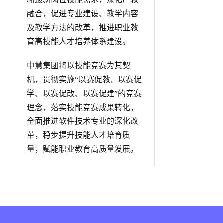
融合，促进专业建设、教学内容
及教学方法的改革，推进职业教
育高技能人才培养体系建设。
中慧集团将以技能竞赛为其契
机，贯彻实施“以赛促教、以赛促
学、以赛促改、以赛促建”的竞赛
理念，落实技能竞赛成果转化，
全面推进软件技术专业的深化改
革，稳步提升技能人才培育质
量，赋能职业教育高质量发展。