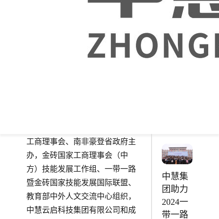
安徽财
贸职业
学院
【软件
与人工
9月23日，2023年金砖国家职业技
智能】
能大赛Web技术赛项东区选拔赛
综合实
于线上成功举办！本次比赛由南
训室
非高等教育与培训部、金砖国家
工商理事会、南非豪登省政府主
办，金砖国家工商理事会（中
方）技能发展工作组、一带一路
中慧集
暨金砖国家技能发展国际联盟、
团助力
教育部中外人文交流中心组织，
2024一
中慧云启科技集团有限公司和成
带一路