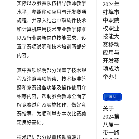
实际以及参赛队伍指导教师教学
2024年
水平，参照移动应用与开发赛项
蚌埠市
中职院
规程，并深入结合中职软件技术
校职业
和计算机应用技术专业教学标准
技能大
以及行业最新岗位技能需求，设
赛移动
置了赛项说明和技术培训两部分
应用与
内容。
开发赛
项成功
其中赛项说明部分涵盖了技术规
举办！
程及注意事项解读、技术标准答
疑和竞赛设备功能及操作使用介
绍等内容，帮助参会教师全面了
解竞赛过程及实施操作，做好竞
关于
赛指导，为顺利举办本次比赛奠
2024第
定良好基础。
八届一
带一路
技术培训部分设置移动前端开