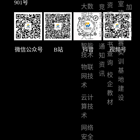
901号
室
资
大数
竞
加
建
培
据技
赛
入
设
训
术
资
我
讯
竞
们
证
人工
赛
书
智能
通
微信公众号
B站
抖音
视频号
实
查
技术
知
训
询
资
物联
基
讯
校
网技
地
企
术
建
教
云计
设
材
算技
术
网络
安全