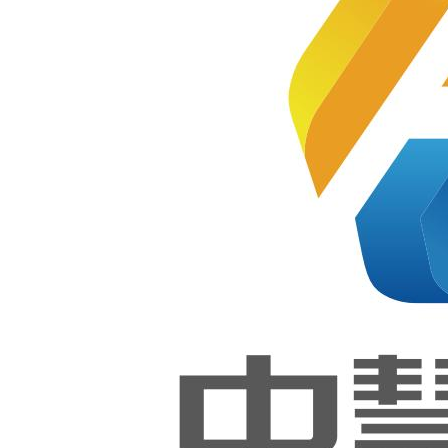
学校技能
西藏技
师学院
【软件
大赛移动
开发】
和【网
站技
应用与开
术】实
训室
发赛前培
训会成功
举办！