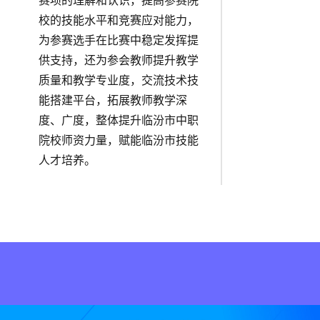
赛项的理解和认识，提高参赛院
校的技能水平和竞赛应对能力，
为参赛选手在比赛中稳定发挥提
供支持，还为参会教师提升教学
质量和教学专业度，交流技术技
能搭建平台，拓展教师教学深
度、广度，整体提升临汾市中职
院校师资力量，赋能临汾市技能
人才培养。