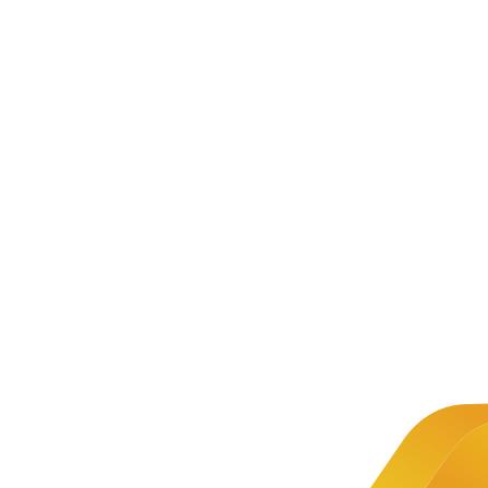
新闻资讯
公司新闻
文章详情
新闻
中慧集团
推荐
助力临汾
市2023年
中等职业