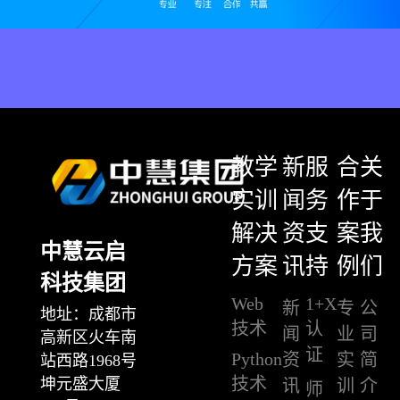
教学
新
服
合
关
实训
闻
务
作
于
解决
资
支
案
我
中慧云启
方案
讯
持
例
们
科技集团
Web
1+X
新
专
公
地址：成都市
技术
认
闻
业
司
高新区火车南
证
Python
资
实
简
站西路1968号
技术
坤元盛大厦
讯
训
介
师