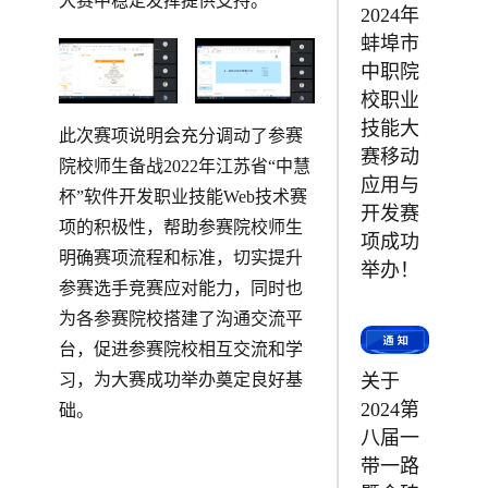
大赛中稳定发挥提供支持。
2024年
蚌埠市
中职院
校职业
技能大
此次赛项说明会充分调动了参赛
赛移动
院校师生备战2022年江苏省“中慧
应用与
杯”软件开发职业技能Web技术赛
开发赛
项的积极性，帮助参赛院校师生
项成功
明确赛项流程和标准，切实提升
举办！
参赛选手竞赛应对能力，同时也
为各参赛院校搭建了沟通交流平
台，促进参赛院校相互交流和学
习，为大赛成功举办奠定良好基
关于
2024第
础。
八届一
带一路