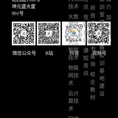
技术
坤元盛大厦
讯
训
介
师
901号
室
资
大数
竞
加
建
培
据技
赛
入
设
训
术
资
我
讯
竞
们
证
人工
赛
书
智能
通
微信公众号
B站
抖音
视频号
实
查
技术
知
训
询
资
物联
基
讯
校
网技
地
企
术
建
教
云计
设
材
算技
术