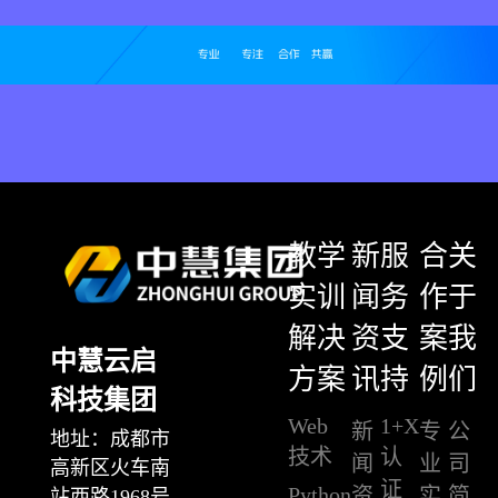
教学
新
服
合
关
实训
闻
务
作
于
解决
资
支
案
我
中慧云启
方案
讯
持
例
们
科技集团
Web
1+X
新
专
公
地址：成都市
技术
认
闻
业
司
高新区火车南
证
Python
资
实
简
站西路1968号