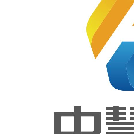
合共同建设、开办专业学科的办
学方式。在企业与高校的合作协
议内，规定了双方在专业共建过
西藏技
师学院
程中所承担的职责。
【软件
合作模式一：学校引进企业模式
开发】
合作模式二：劳动和教学相
和【网
站技
结合、工学交替
术】实
合作模式三：校企互动式模
训室
式
合作模式四：
“订单”式合
作。