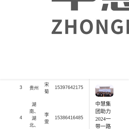
号
人
四
安徽财
川、
贸职业
雷
1
15397640352
leipeng@zhongh
甘
学院
鹏
肃、
【软件
山西
与人工
智能】
杨
综合实
2
13551324832
yangdeming@zhong
重庆
德
训室
明
宋
3
15397642175
songju@zhonghu
贵州
菊
中慧集
湖
团助力
南、
李
4
15386416485
liwen@zhonghu
湖
2024一
雯
北、
带一路