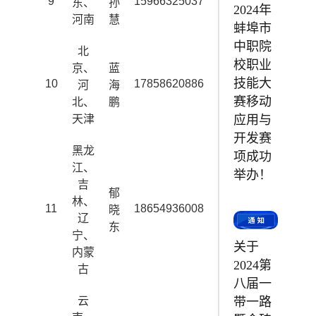
9
15966325037
zhangsunhui@zhon
东、
孙
2024年
河南
慧
蚌埠市
中职院
北
校职业
京、
蓝
技能大
10
17858620886
lanhaipeng@zhong
河
海
赛移动
北、
鹏
应用与
天津
开发赛
黑龙
项成功
江、
举办！
吉
郁
林、
11
18654936008
yuxiaodong@zhong
晓
辽
东
宁、
关于
内蒙
2024第
古
八届一
云
带一路