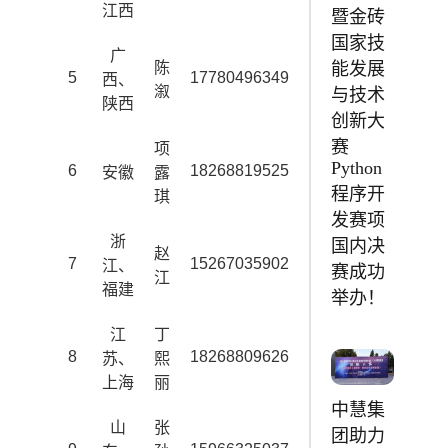
江西
暨金砖
国家技
广
陈
能发展
5
17780496349
chenxu@zhonghu
西、
溆
与技术
陕西
创新大
赛
项
Python
6
18268819525
xiangluqi@zhongh
安徽
露
程序开
琪
发赛项
浙
国内决
赵
7
15267035902
zhaojiang@zhong
江、
赛成功
江
福建
举办！
江
丁
8
18268809626
dingxili@zhongh
苏、
熙
上海
丽
中慧集
山
张
团助力