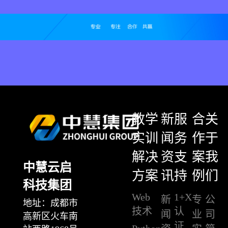
教学
新
服
合
关
实训
闻
务
作
于
解决
资
支
案
我
中慧云启
方案
讯
持
例
们
科技集团
Web
1+X
新
专
公
地址：成都市
技术
认
闻
业
司
高新区火车南
证