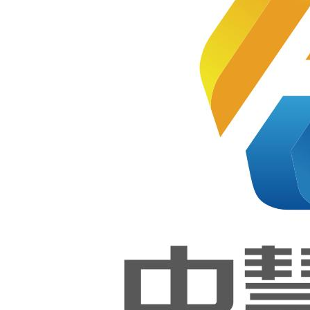
业技能等
西藏技
师学院
【软件
级证书 试
开发】
和【网
站技
点工作联
术】实
训室
系方式
2021-03-23
联
序
地区
系
手机号
邮箱