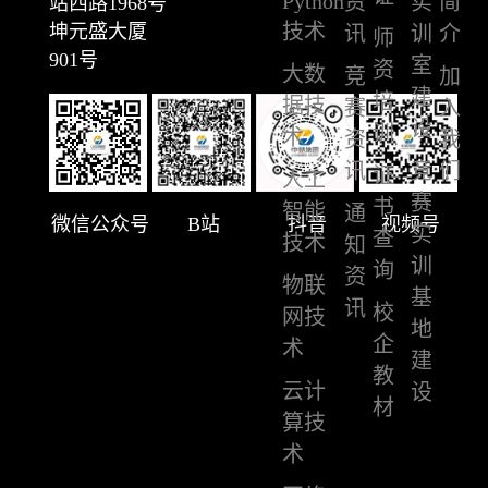
Python
资
实
简
站西路1968号
技术
坤元盛大厦
讯
训
介
师
901号
室
资
大数
竞
加
建
培
据技
赛
入
设
训
术
资
我
讯
竞
们
证
人工
赛
书
智能
通
微信公众号
B站
抖音
视频号
实
查
技术
知
训
询
资
物联
基
讯
校
网技
地
企
术
建
教
云计
设
材
算技
术