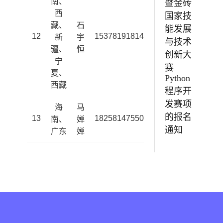
南、
暨金砖
西
国家技
藏、
石
能发展
12
15378191814
shiyuheng@zhong
新
宇
与技术
疆、
恒
创新大
宁
赛
夏、
Python
西藏
程序开
发赛项
海
马
的报名
13
18258147550
machanchan@zhong
南、
婵
通知
广东
婵