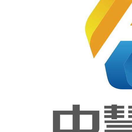
的、为教学服务的人、财、物、
信息等资源。常规所说的教学资
源是指为教学的有效开展所提供
西藏技
师学院
的文本、图形图像、演示文稿、
【软件
微课、动画、交互、仿真等类型
开发】
的素材资源。
和【网
站技
一体化设计：资源布局与运行平
术】实
台功能的一体化设计是资源库建
训室
设的前提，中慧教学资源满足用
户使用需求为目标，根据专业领
域特点，对知识结构、资源属性
和运行平台功能等进行整体设
计，致力于平台与教学资源的一
体化融通。
结构化课程：成套规范的课程是