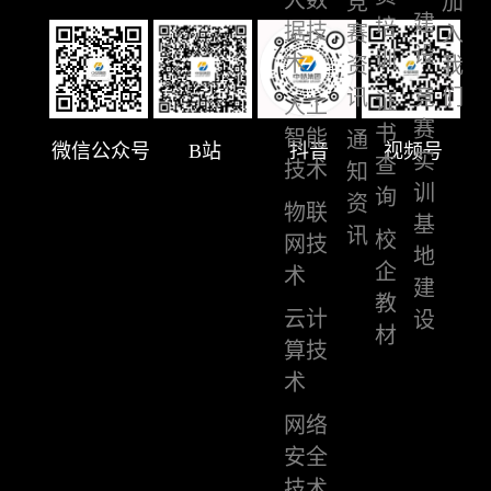
竞
加
建
培
据技
赛
入
设
训
术
资
我
讯
竞
们
证
人工
赛
书
智能
通
微信公众号
B站
抖音
视频号
实
查
技术
知
训
询
资
物联
基
讯
校
网技
地
企
术
建
教
云计
设
材
算技
术
网络
安全
技术