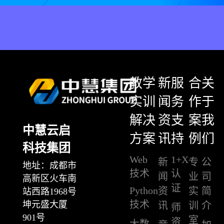
教学
新
服
合
关
实训
闻
务
作
于
解决
资
支
案
我
中慧云启
方案
讯
持
例
们
科技集团
Web
1+X
新
专
公
地址：成都市
技术
认
闻
业
司
高新区火车南
证
Python
资
实
简
站西路1968号
技术
坤元盛大厦
讯
训
介
师
901号
室
资
大数