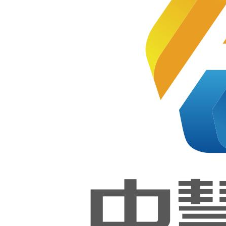
经营艺术品、饰品、日用品为主
的综合性网上零售购物商城，通
过互联网平台为用户提供便捷、
西藏技
师学院
优质的购物体验。针对大众群体
【软件
开发的一款购物商城。
开发】
功能实现：1.用户登录功能；2.个
和【网
站技
人中心；3.团队功能；4.商品列
术】实
表；5.推荐功能；6.物流管理等。
训室
案例图片：
1、首页及商品详情
2、分类及购物车