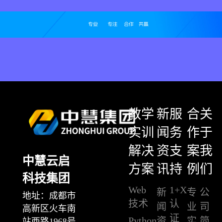
教学
新
服
合
关
实训
闻
务
作
于
解决
资
支
案
我
中慧云启
方案
讯
持
例
们
科技集团
Web
1+X
新
专
公
地址：成都市
技术
认
闻
业
司
高新区火车南
证
Python
资
实
简
站西路1968号