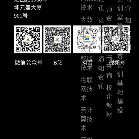
技术
坤元盛大厦
讯
训
介
师
901号
室
资
大数
竞
加
建
培
据技
赛
入
设
训
术
资
我
讯
竞
们
证
人工
赛
书
智能
通
微信公众号
B站
抖音
视频号
实
查
技术
知
训
询
资
物联
基
讯
校
网技
地
企
术
建
教
云计
设
材
算技
术