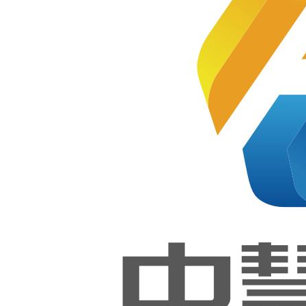
指导意见
西藏技
师学院
【软件
2019-09-11
开发】
和【网
站技
术】实
国发〔2015〕40号
训室
各省、自治区、直辖市人民政
府，国务院各部委、各直属机
构：
“互联网+”是把互联网的
创新成果与经济社会各领域深
度融合，推动技术进步、效率
提升和组织变革，提升实体经