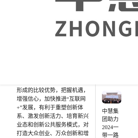
济创新力和生产力，形成更广
泛的以互联网为基础设施和创
安徽财
新要素的经济社会发展新形
贸职业
态。在全球新一轮科技革命和
学院
产业变革中，互联网与各领域
【软件
的融合发展具有广阔前景和无
与人工
限潜力，已成为不可阻挡的时
智能】
代潮流，正对各国经济社会发
综合实
展产生着战略性和全局性的影
训室
响。积极发挥我国互联网已经
形成的比较优势，把握机遇，
增强信心，加快推进“互联网
+”发展，有利于重塑创新体
中慧集
系、激发创新活力、培育新兴
团助力
业态和创新公共服务模式，对
2024一
打造大众创业、万众创新和增
带一路