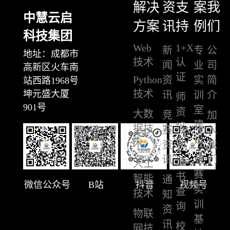
解决
资
支
案
我
中慧云启
方案
讯
持
例
们
科技集团
Web
1+X
新
专
公
地址：成都市
技术
认
闻
业
司
高新区火车南
证
Python
资
实
简
站西路1968号
技术
坤元盛大厦
讯
训
介
师
901号
室
资
大数
竞
加
建
培
据技
赛
入
设
训
术
资
我
讯
竞
们
证
人工
赛
书
智能
通
微信公众号
B站
抖音
视频号
实
查
技术
知
训
询
资
物联
基
讯
校
网技