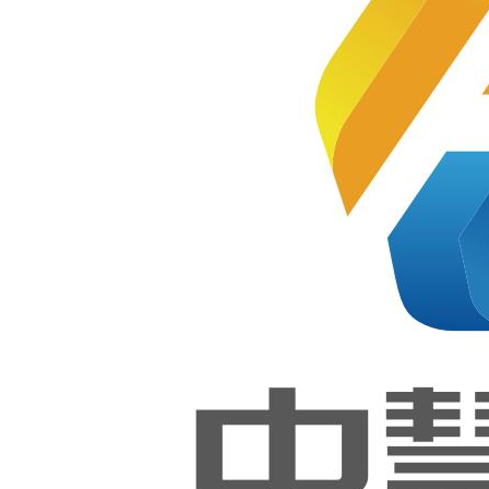
能大赛
软件测
资培训顺
试（世
赛）项
目和鸿
利开班！
蒙应用
开发项
目经验
2024-06-12
总结交
流会成
功举
行！
为贯彻落实全国职业教育大会精
中慧集
神和《深化新时代职业教育“双师
团联合