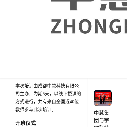
型”教师队伍建设改革实施方
编写
案》、《国家职业教育改革实施
《Vue
应用程
方案》等文件精神，积极推进职
序开
业院校“三教”改革，培养德才兼
发》入
备的“双师型”教师，重点提升高
选第二
等职业院校教师教学实施能力，
批“十四
助力高校提质培优行动。6月12
五”职业
日，2024年全国高职院校移动应
教育国
用开发师资培训于西藏自治区林
家规划
芝市顺利开班！
教材
本次培训由成都中慧科技有限公
司主办，为期5天，以线下授课的
方式进行，共有来自全国近40位
教师参与此次培训。
中慧集
团与宇
开班仪式