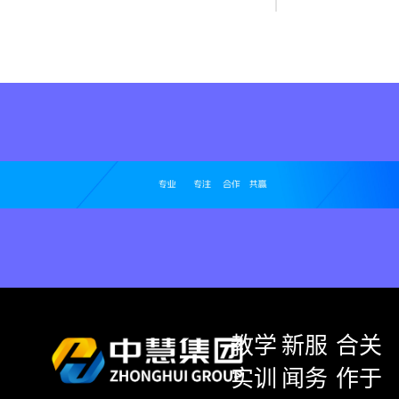
教学
新
服
合
关
实训
闻
务
作
于