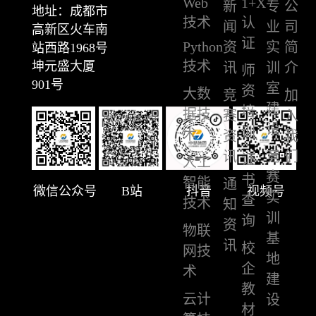
Web
1+X
新
专
公
地址：成都市
技术
认
闻
业
司
高新区火车南
证
Python
资
实
简
站西路1968号
技术
坤元盛大厦
讯
训
介
师
901号
室
资
大数
竞
加
建
培
据技
赛
入
设
训
术
资
我
讯
竞
们
证
人工
赛
书
智能
通
微信公众号
B站
抖音
视频号
实
查
技术
知
训
询
资
物联
基
讯
校
网技
地
企
术
建
教
云计
设
材