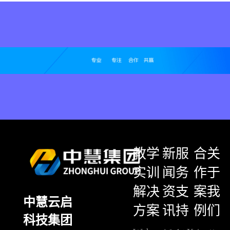
教学
新
服
合
关
实训
闻
务
作
于
解决
资
支
案
我
中慧云启
方案
讯
持
例
们
科技集团