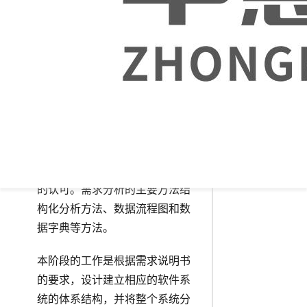
办公室
系统的分析与设想。它是一个对
自动化
用户的需求进行去粗取精、去伪
系统
存真、正确理解，然后把它用软
件工程开发语言（形式功能规
约，即需求规格说明书）表达出
来的过程。本阶段的基本任务是
和用户一起确定要解决的问题，
建立软件的逻辑模型，编写需求
规格说明书文档并最终得到用户
的认可。需求分析的主要方法结
构化分析方法、数据流程图和数
据字典等方法。
本阶段的工作是根据需求说明书
的要求，设计建立相应的软件系
统的体系结构，并将整个系统分