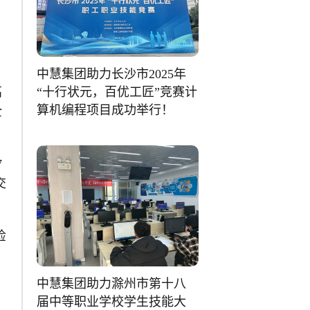
。
中慧集团助力长沙市2025年
“十行状元，百优工匠”竞赛计
高
算机编程项目成功举行！
全
7
交
检
中慧集团助力滁州市第十八
届中等职业学校学生技能大
对