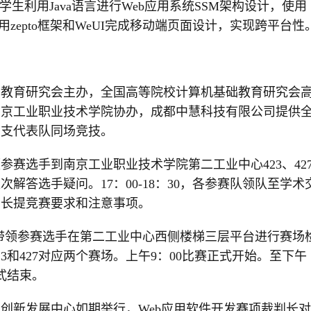
生利用Java语言进行Web应用系统SSM架构设计，使用
面，利用zepto框架和WeUI完成移动端页面设计，实现跨平台性
础教育研究会主办，全国高等院校计算机基础教育研究会
南京工业职业技术学院协办，成都中慧科技有限公司提供
1支代表队同场竞技。
带领参赛选手到南京工业职业技术学院第二工业中心423、42
解答选手疑问。17：00-18：30，各参赛队领队至学术
判长提竞赛要求和注意事项。
待人员带领参赛选手在第二工业中心西侧楼梯三层平台进行赛场
3和427对应两个赛场。上午9：00比赛正式开始。至下午
正式结束。
生创新发展中心如期举行，Web应用软件开发赛项裁判长