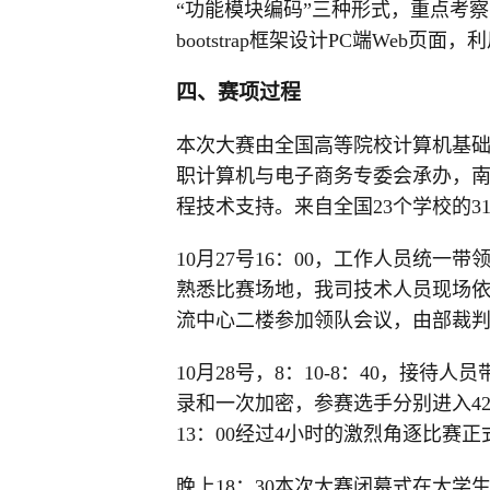
“功能模块编码”三种形式，重点考察学
bootstrap框架设计PC端Web页
四、赛项过程
本次大赛由全国高等院校计算机基
职计算机与电子商务专委会承办，
程技术支持。来自全国23个学校的3
10月27号16：00，工作人员统一
熟悉比赛场地，我司技术人员现场依次
流中心二楼参加领队会议，由部裁
10月28号，8：10-8：40，接
录和一次加密，参赛选手分别进入42
13：00经过4小时的激烈角逐比赛
晚上18：30本次大赛闭幕式在大学