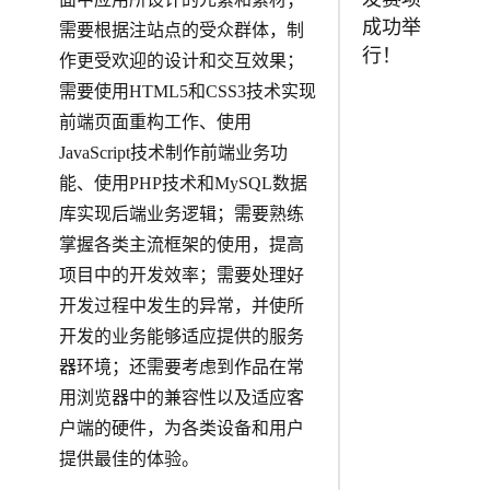
成功举
需要根据注站点的受众群体，制
行！
作更受欢迎的设计和交互效果；
需要使用HTML5和CSS3技术实现
前端页面重构工作、使用
JavaScript技术制作前端业务功
能、使用PHP技术和MySQL数据
库实现后端业务逻辑；需要熟练
掌握各类主流框架的使用，提高
项目中的开发效率；需要处理好
开发过程中发生的异常，并使所
开发的业务能够适应提供的服务
器环境；还需要考虑到作品在常
用浏览器中的兼容性以及适应客
户端的硬件，为各类设备和用户
提供最佳的体验。