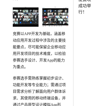
成功举
行！
竞赛以APP开发为基础，涵盖移
动应用开发过程中涉及的主要技
能要点，尽可能保留企业移动应
用开发项目的技术难度，以检验
参赛选手设计、开发App的能力
为重点。
参赛选手需熟练掌握初步设计、
功能开发等专业能力；需通过项
目需求分析了解面向用户群体诉
求、其使用的移动终端设备，并
通过产品原型设计模拟App形