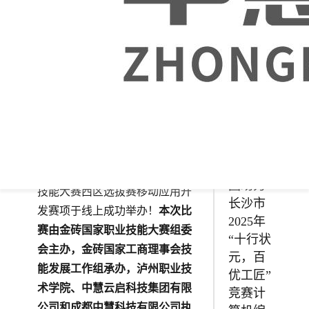
技”职业
技能大
2022-10-10
赛网站
技术赛
项成功
举行！
中慧集
10月10日，2022年金砖国家职业
团助力
技能大赛西区选拔赛移动应用开
长沙市
发赛项于线上成功举办！
本次比
2025年
赛由金砖国家职业技能大赛组委
“十行状
会主办，金砖国家工商理事会技
元，百
能发展工作组承办，泸州职业技
优工匠”
术学院、中慧云启科技集团有限
竞赛计
公司和成都中慧科技有限公司执