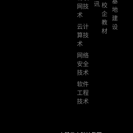
基
讯
校
网技
地
企
术
建
教
云计
设
材
算技
术
网络
安全
技术
软件
工程
技术