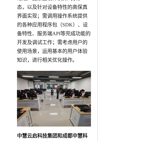
态，以及针对设备特性的高保真
界面实现；需调用操作系统提供
的各种应用程序包（SDK）、设
备特性、服务端API等完成功能的
开发及调试工作；需考虑用户的
使用场景，运用基本的用户体验
知识，进行相关优化操作。
中慧云启科技集团和成都中慧科