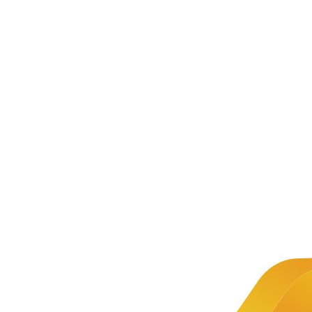
新闻资讯
公司新闻
文章详情
新闻
中慧集团
推荐
助力2022
年金砖国
中慧集
团助力
沈阳市
家职业技
第四届