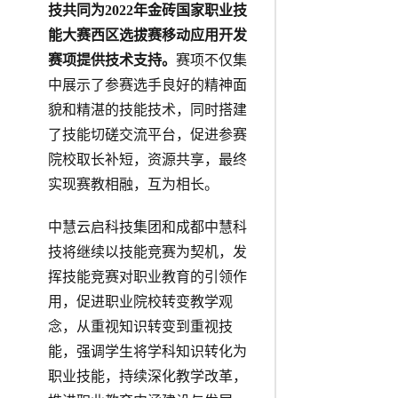
技共同为2022年金砖国家职业技
能大赛西区选拔赛移动应用开发
赛项提供技术支持。
赛项不仅集
中展示了参赛选手良好的精神面
貌和精湛的技能技术，同时搭建
了技能切磋交流平台，促进参赛
院校取长补短，资源共享，最终
实现赛教相融，互为相长。
中慧云启科技集团和成都中慧科
技将继续以技能竞赛为契机，发
挥技能竞赛对职业教育的引领作
用，促进职业院校转变教学观
念，从重视知识转变到重视技
能，强调学生将学科知识转化为
职业技能，持续深化教学改革，