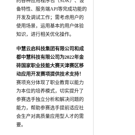
的各种应用程序包（SDK）、设
备特性、服务端API等完成功能的
开发及调试工作；需考虑用户的
使用场景，运用基本的用户体验
知识，进行相关优化操作。
中慧云启科技集团有限公司和成
都中慧科技有限公司为2022年金
砖国家职业技能大赛天津赛区移
动应用开发赛项提供技术支持！
赛项充分体现了职业教育以能力
为本位的培养模式，切实提升了
参赛选手独立分析和解决问题的
能力，帮助参赛选手提前适应社
会生产对高质量应用型人才的需
要。