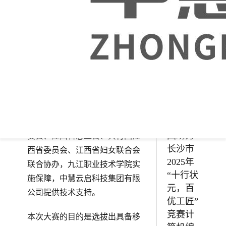
技”职业
技能大
赛网站
技术赛
2022年9月23日，江西省第一届职
项成功
业技能大赛移动应用开发项目于
举行！
九江职业技术学院成功举办！
本
次大赛由江西省人民政府主办、
江西省人力资源和社会保障厅承
中慧集
办，江西省国有资产监督管理委
团助力
员会、江西省总工会、共青团江
长沙市
西省委员会、江西省妇女联合会
2025年
联合协办，九江职业技术学院实
“十行状
施保障，中慧云启科技集团有限
元，百
公司提供技术支持。
优工匠”
竞赛计
本次大赛的目的是选拔出具备移