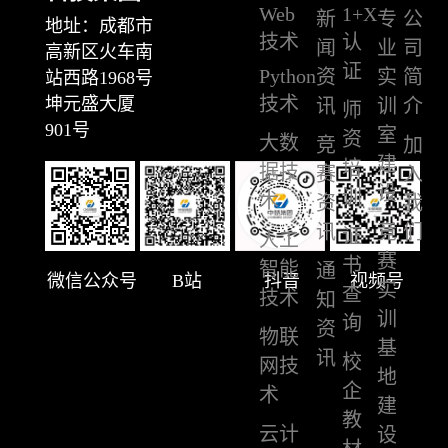
Web
1+X
新
专
公
地址：成都市
技术
认
闻
业
司
高新区火车南
证
Python
资
实
简
站西路1968号
技术
坤元盛大厦
讯
训
介
师
901号
室
资
大数
竞
加
建
培
据技
赛
入
设
训
术
资
我
讯
竞
们
证
人工
赛
书
智能
通
微信公众号
B站
抖音
视频号
实
查
技术
知
训
询
资
物联
基
讯
校
网技
地
企
术
建
教
云计
设