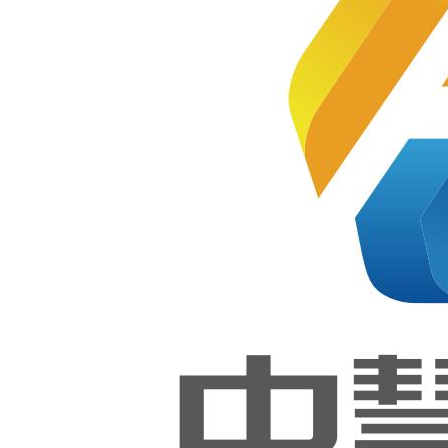
届中等
职业学
能大赛
校学生
技能大
（高职
赛移动
应用与
开发赛
组）移动
项成功
举行！
应用设计
与开发赛
中慧集
团助力
2025年
项成功举
宿州市