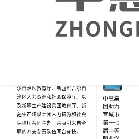
中等职
业学校
行！
技能大
赛
Python
2025-12-09
程序开
发赛项
11月1日，2026年新疆职业院校技
成功举
能大赛（高职组）移动应用设计
行！
与开发赛项在昌吉职业技术学院
成功举办！本次大赛由新疆维吾
尔自治区教育厅、新疆维吾尔自
治区人力资源和社会保障厅，以
中慧集
及新疆生产建设兵团教育厅、新
团助力
宣城市
疆生产建设兵团人力资源和社会
第十七
保障厅共同主办，共吸引来自全
届中等
疆的27支参赛队伍同台竞技。
职业学