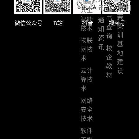
讯
竞
们
证
人工
赛
书
智能
通
微信公众号
B站
抖音
视频号
实
查
技术
知
训
询
资
物联
基
讯
校
网技
地
企
术
建
教
云计
设
材
算技
术
网络
安全
技术
软件