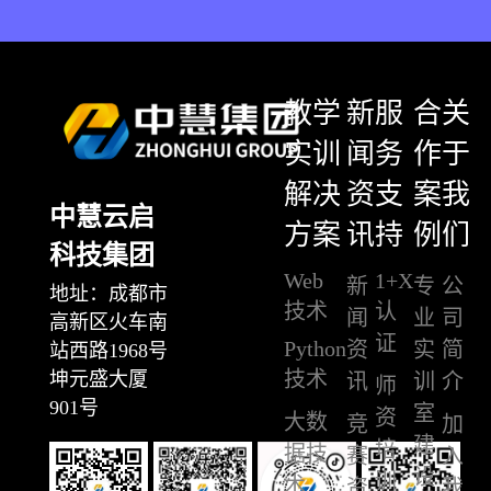
教学
新
服
合
关
实训
闻
务
作
于
解决
资
支
案
我
中慧云启
方案
讯
持
例
们
科技集团
Web
1+X
新
专
公
地址：成都市
技术
认
闻
业
司
高新区火车南
证
Python
资
实
简
站西路1968号
技术
坤元盛大厦
讯
训
介
师
901号
室
资
大数
竞
加
建
培
据技
赛
入
设
训
术
资
我