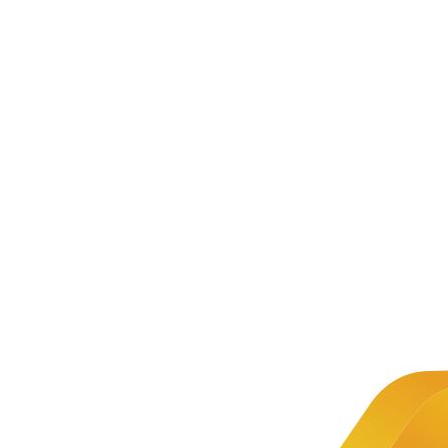
新闻资讯
公司新闻
文章详情
新闻
2025年云
推荐
南省职业
院校技能
中慧集
团助力
滁州市
大赛（中
第十八