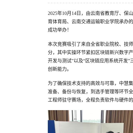
2025年10月14日，由云南省教育厅
育体育局、云南交通运输职业学院承办的
成功举办！
本次竞赛吸引了来自全省职业院校、技师院
分，其中实操环节紧扣区块链新兴数字产
开发与测试”以及“区块链应用系统开发
创新能力。
为了确保技术支持的高效与可靠，中慧
准备、备份与恢复，到选手管理等环节
工程师驻守赛场，全程负责软件与硬件