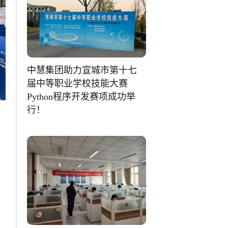
中慧集团助力宣城市第十七
届中等职业学校技能大赛
Python程序开发赛项成功举
行！