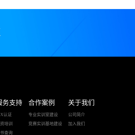
服务支持
合作案例
关于我们
+X认证
专业实训室建设
公司简介
师资培训
竞赛实训基地建设
加入我们
证书查询