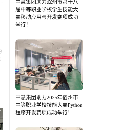
中慧集团助力滁州市第十八
届中等职业学校学生技能大
教
赛移动应用与开发赛项成功
项
举行！
约
与
境
持
中慧集团助力2025年宿州市
中等职业学校技能大赛Python
程序开发赛项成功举行！