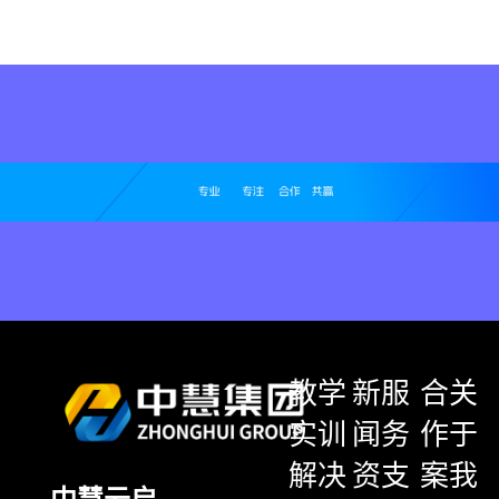
教学
新
服
合
关
实训
闻
务
作
于
解决
资
支
案
我