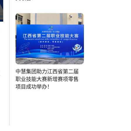
大
和
技
中慧集团助力江西省第二届
市
职业技能大赛新增赛项零售
项目成功举办！
增
和