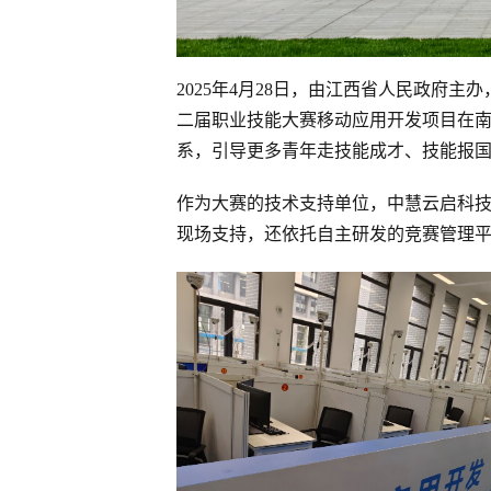
2025年4月28日，由江西省人民政府
二届职业技能大赛移动应用开发项目在
系，引导更多青年走技能成才、技能报
作为大赛的技术支持单位，中慧云启科
现场支持，还依托自主研发的竞赛管理