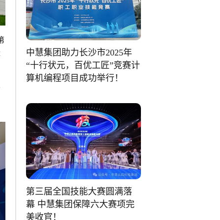
第
中慧集团助力长沙市2025年
体
“十行状元，百优工匠”竞赛计
算机编程项目成功举行！
师
。
第三届全国技能大赛圆满落
幕 中慧集团保障六大赛项完
美收官！