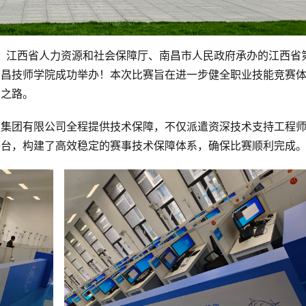
主办，江西省人力资源和社会保障厅、南昌市人民政府承办的江西省
南昌技师学院成功举办！本次比赛旨在进一步健全职业技能竞赛
国之路。
技集团有限公司全程提供技术保障，不仅派遣资深技术支持工程
平台，构建了高效稳定的赛事技术保障体系，确保比赛顺利完成