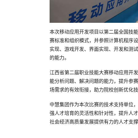
本次移动应用开发项目以第二届全国技
赛标准和组织模式，并参照计算机程序
实现、游戏开发、界面实现、开发和测试
的能力。
江西省第二届职业技能大赛移动应用开
能分析问题、解决问题的能力，提升参
场需求的有效衔接，助力院校创新优化
中慧集团作为本次比赛的技术支持单位
强人才培育的灵活性和针对性，提升人
社会经济高质量发展提供有力的人才支