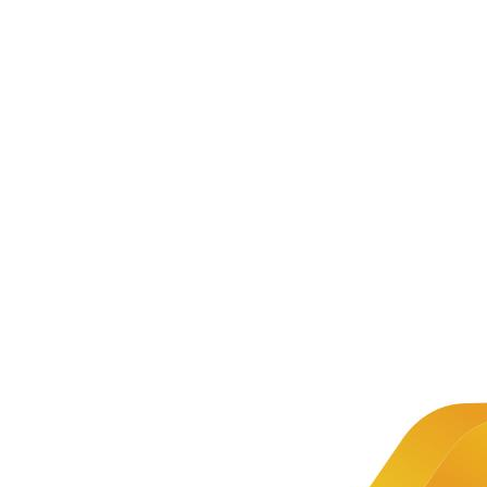
新闻资讯
公司新闻
文章详情
新闻
中慧集团
推荐
助力河北
省第二届
中慧集
团助力
沈阳市
职业技能
第四届