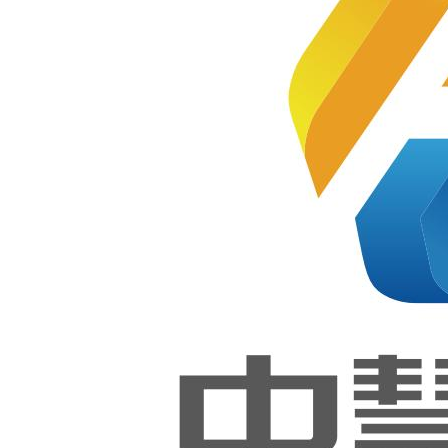
“舒心传
技”职业
大赛鸿蒙
技能大
赛移动
应用开发
应用开
发赛项
成功举
项目项目
行！
成功举
中慧集
办！
团助力
沈阳市
第四届
2025-04-27
“舒心传