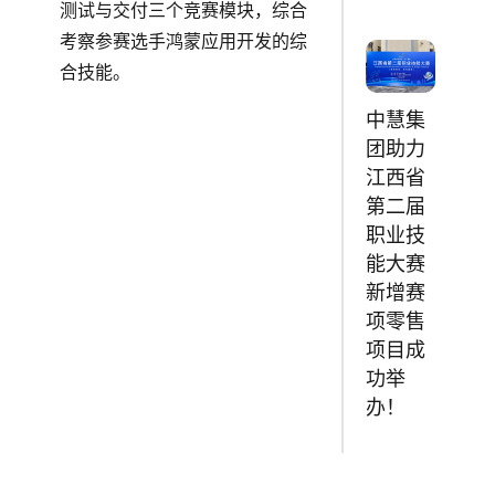
测试与交付三个竞赛模块，综合
考察参赛选手鸿蒙应用开发的综
合技能。
中慧集
团助力
江西省
第二届
职业技
能大赛
新增赛
项零售
项目成
功举
办！