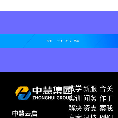
教学
新
服
合
关
实训
闻
务
作
于
解决
资
支
案
我
中慧云启