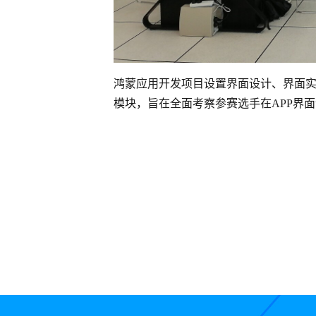
鸿蒙应用开发项目设置界面设计、界面
模块，旨在全面考察参赛选手在APP界