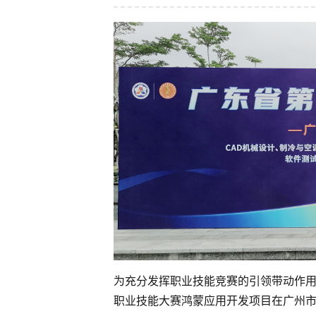
为充分发挥职业技能竞赛的引领带动作用，
职业技能大赛鸿蒙应用开发项目在广州