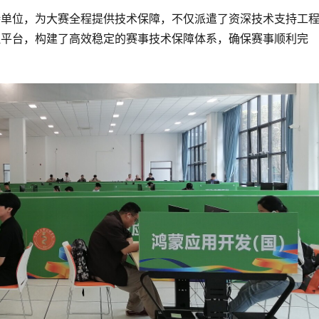
持单位，为大赛全程提供技术保障，不仅派遣了资深技术支持工
理平台，构建了高效稳定的赛事技术保障体系，确保赛事顺利完