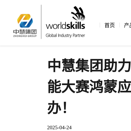
新闻资讯
公司新闻
文章详情
首页
产
中慧集团助
能大赛鸿蒙
办！
2025-04-24