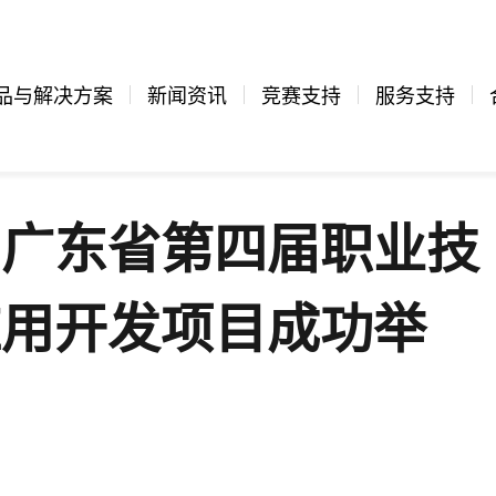
品与解决方案
新闻资讯
竞赛支持
服务支持
力广东省第四届职业技
应用开发项目成功举