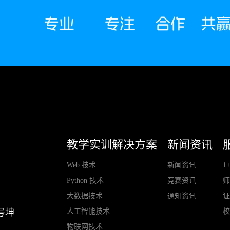
教学实训解决方案
新闻资讯
Web 技术
新闻资讯
1
Python 技术
竞赛资讯
大数据技术
通知资讯
人工智能技术
号坤
物联网技术