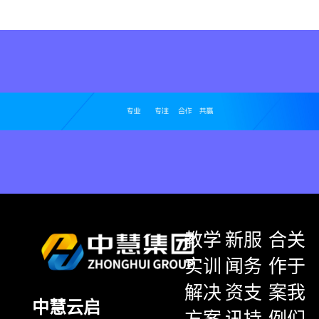
教学
新
服
合
关
实训
闻
务
作
于
解决
资
支
案
我
中慧云启