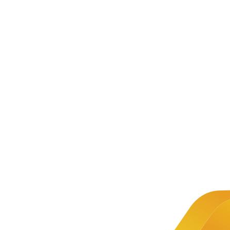
新闻资讯
公司新闻
文章详情
新闻
中慧集团
推荐
助力湖南
省第二届
中慧集
团助力
沈阳市
职业技能
第四届