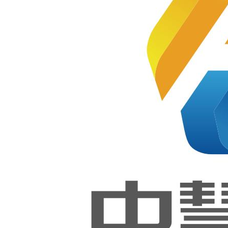
“舒心传
技”职业
大赛鸿蒙
技能大
赛移动
应用开发
应用开
发赛项
成功举
项目成功
行！
举办！
中慧集
2025-04-17
团助力
沈阳市
第四届
“舒心传