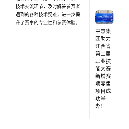
技术交流环节，及时解答参赛者
遇到的各种技术疑难，进一步提
升了赛事的专业性和参赛体验。
中慧集
团助力
江西省
第二届
职业技
能大赛
新增赛
项零售
项目成
功举
办！