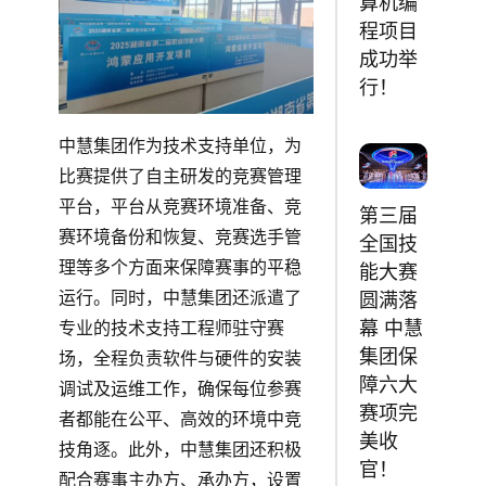
算机编
程项目
成功举
行！
中慧集团作为技术支持单位，为
比赛提供了自主研发的竞赛管理
平台，平台从竞赛环境准备、竞
第三届
赛环境备份和恢复、竞赛选手管
全国技
理等多个方面来保障赛事的平稳
能大赛
运行。同时，中慧集团还派遣了
圆满落
幕 中慧
专业的技术支持工程师驻守赛
集团保
场，全程负责软件与硬件的安装
障六大
调试及运维工作，确保每位参赛
赛项完
者都能在公平、高效的环境中竞
美收
技角逐。此外，中慧集团还积极
官！
配合赛事主办方、承办方，设置