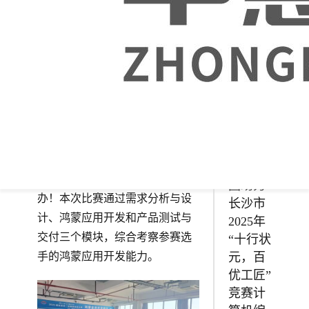
技”职业
技能大
赛网站
技术赛
项成功
2025年4月17日，由湖南省人民政
举行！
府主办，湖南省人力资源和社会
保障厅、湖南省总工会、株洲市
人民政府承办的湖南省第二届职
业技能大赛鸿蒙应用开发项目在
中慧集
湖南化工职业技术学院成功举
团助力
办！本次比赛通过需求分析与设
长沙市
计、鸿蒙应用开发和产品测试与
2025年
交付三个模块，综合考察参赛选
“十行状
手的鸿蒙应用开发能力。
元，百
优工匠”
竞赛计