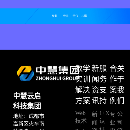
教学
新
服
合
关
实训
闻
务
作
于
解决
资
支
案
我
中慧云启
方案
讯
持
例
们
科技集团
Web
1+X
新
专
公
地址：成都市
技术
认
闻
业
司
高新区火车南
证