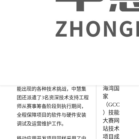
件测试”
项目成
功举
办！
针对网站技术项目，中慧集团提
供了自主研发的竞赛管理系统，
该系统从竞赛环境准备、竞赛环
境备份和恢复、竞赛选手管理等
中慧集
多个方面来保障赛事的平稳运
团助力
2025年
行，同时为了积极应对赛事中可
海湾国
能出现的各种技术挑战，中慧集
家
团还派遣了3名资深技术支持工程
（GCC
师从赛事筹备阶段到执行期间，
）技能
全程保障项目的软件与硬件安装
大赛网
调试及运营维护工作。
站技术
项目成
移动应用开发项目同样采用了中