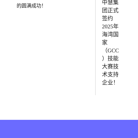
中慧集
的圆满成功！
团正式
签约
2025年
海湾国
家
（GCC
）技能
大赛技
术支持
企业！