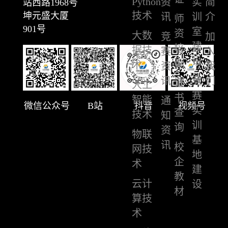
Python
资
实
简
站西路1968号
技术
坤元盛大厦
讯
训
介
师
901号
室
资
大数
竞
加
建
培
据技
赛
入
设
训
术
资
我
讯
竞
们
证
人工
赛
书
智能
通
微信公众号
B站
抖音
视频号
实
查
技术
知
训
询
资
物联
基
讯
校
网技
地
企
术
建
教
云计
设
材
算技
术