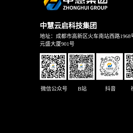
中慧云启科技集团
地址：成都市高新区火车南站西路1968
元盛大厦901号
微信公众号
B站
抖音