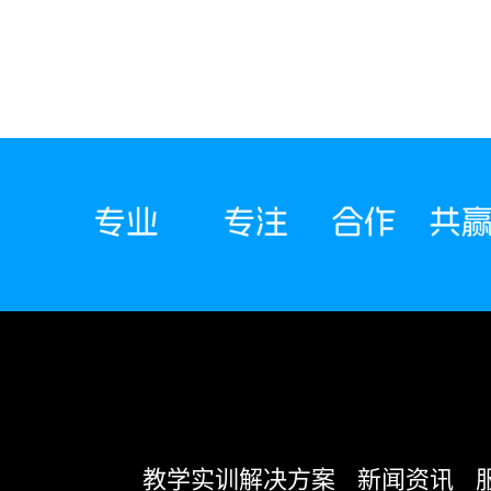
教学实训解决方案
新闻资讯