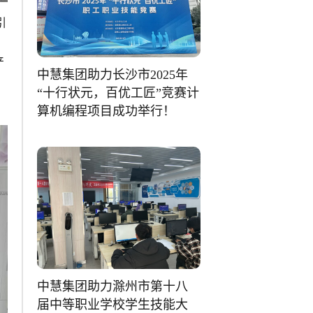
引
产
中慧集团助力长沙市2025年
“十行状元，百优工匠”竞赛计
算机编程项目成功举行！
中慧集团助力滁州市第十八
届中等职业学校学生技能大