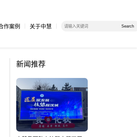
合作案例
关于中慧
Search
新闻推荐