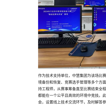
作为技术支持单位，中慧集团为该场比
境备份和恢复、竞赛选手管理等多个方
持工程师，从赛事筹备直至比赛结束全
都能在一个公平且高效的环境中竞技。
会，设置线上技术交流环节，及时解答