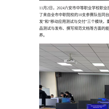
11月2日，2024六安市中等职业学校
了来自全市中职院校的10支参赛队伍同
发”和“移动应用测试与交付”三个模块
品测试与发布、撰写规范文档等方面的
养。