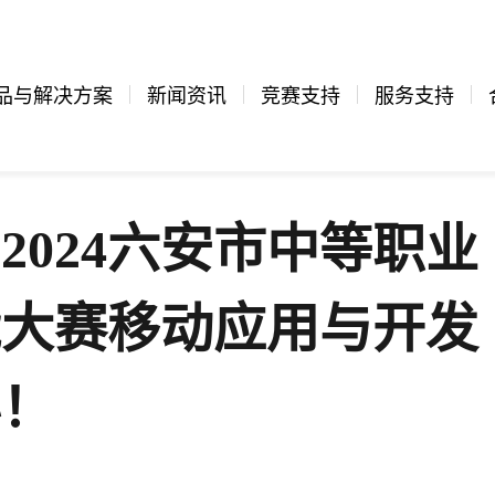
品与解决方案
新闻资讯
竞赛支持
服务支持
2024六安市中等职业
能大赛移动应用与开发
办！