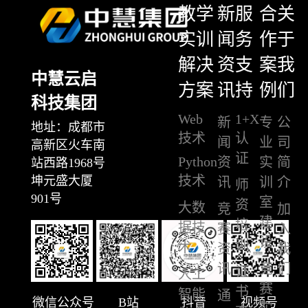
教学
新
服
合
关
实训
闻
务
作
于
解决
资
支
案
我
中慧云启
方案
讯
持
例
们
科技集团
Web
1+X
新
专
公
地址：成都市
技术
认
闻
业
司
高新区火车南
证
Python
资
实
简
站西路1968号
技术
坤元盛大厦
讯
训
介
师
901号
室
资
大数
竞
加
建
培
据技
赛
入
设
训
术
资
我
讯
竞
们
证
人工
赛
书
智能
通
微信公众号
B站
抖音
视频号