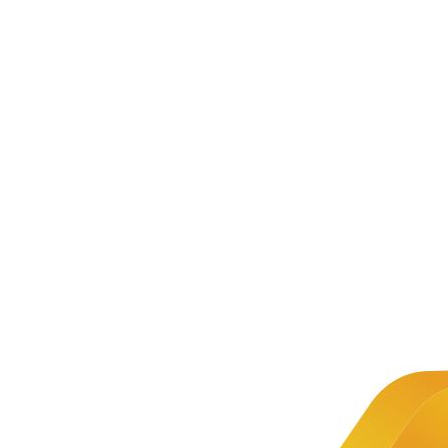
新闻资讯
公司新闻
文章详情
新闻
中慧集团
推荐
助力2024
年度“楚怡
中慧集
团助力
沈阳市
杯”长沙市
第四届