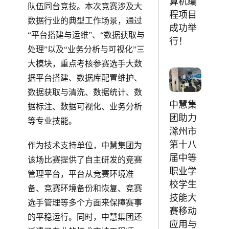
算机编
队伍同台竞技。本次竞赛涉及大
程项目
数据行业的典型工作场景，通过
成功举
“平台搭建与运维”、“数据获取与
行！
处理”以及“业务分析与可视化”三
大模块，重点考核参赛选手大数
据平台搭建、数据库配置维护、
数据获取与清洗、数据统计、数
中慧集
据标注、数据可视化、业务分析
团助力
等专业技能。
滁州市
第十八
作为技术支持单位，中慧集团为
届中等
该场比赛提供了自主研发的竞赛
职业学
管理平台，平台从竞赛环境准
校学生
备、竞赛环境备份和恢复、竞赛
技能大
选手管理等多个方面来保障赛事
赛移动
的平稳运行。同时，中慧集团还
应用与