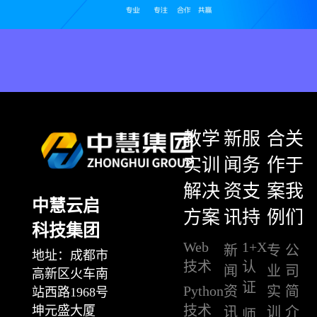
教学
新
服
合
关
实训
闻
务
作
于
解决
资
支
案
我
中慧云启
方案
讯
持
例
们
科技集团
Web
1+X
新
专
公
地址：成都市
技术
认
闻
业
司
高新区火车南
证
Python
资
实
简
站西路1968号
技术
坤元盛大厦
讯
训
介
师