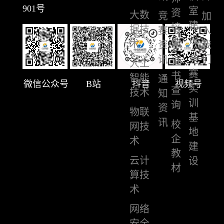
901号
室
资
大数
竞
加
建
培
据技
赛
入
设
训
术
资
我
讯
竞
们
证
人工
赛
书
智能
通
微信公众号
B站
抖音
视频号
实
查
技术
知
训
询
资
物联
基
讯
校
网技
地
企
术
建
教
云计
设
材
算技
术
网络
安全