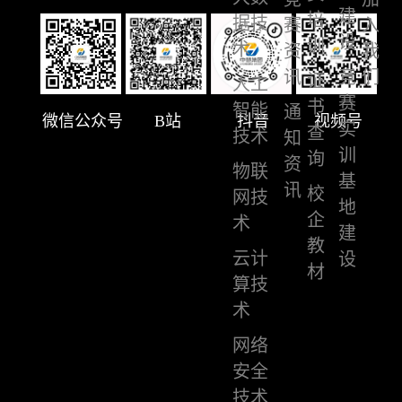
建
培
据技
赛
入
设
训
术
资
我
讯
竞
们
证
人工
赛
书
智能
通
微信公众号
B站
抖音
视频号
实
查
技术
知
训
询
资
物联
基
讯
校
网技
地
企
术
建
教
云计
设
材
算技
术
网络
安全
技术