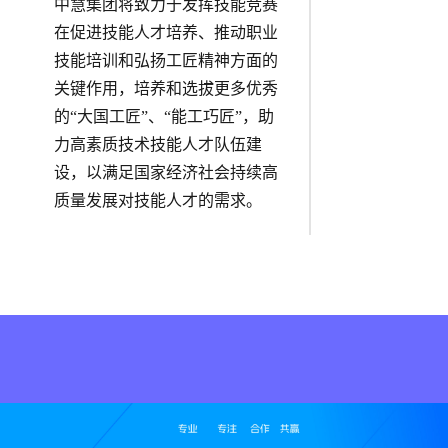
中慧集团将致力于发挥技能竞赛
在促进技能人才培养、推动职业
技能培训和弘扬工匠精神方面的
关键作用，培养和选拔更多优秀
的“大国工匠”、“能工巧匠”，助
力高素质技术技能人才队伍建
设，以满足国家经济社会持续高
质量发展对技能人才的需求。