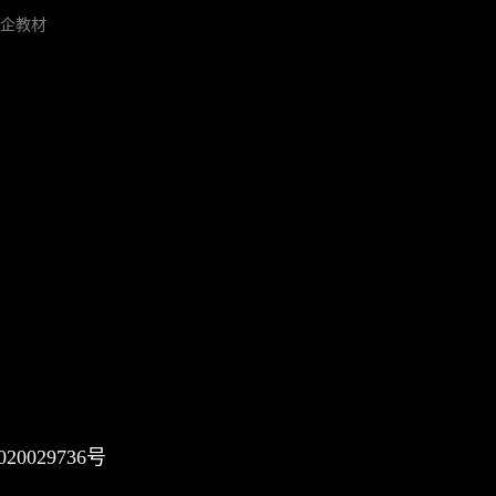
校企教材
020029736号