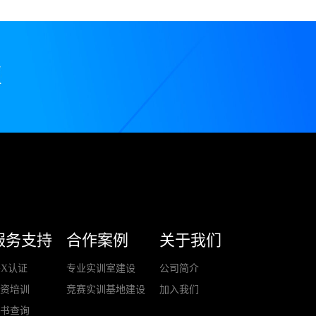
服务支持
合作案例
关于我们
+X认证
专业实训室建设
公司简介
师资培训
竞赛实训基地建设
加入我们
证书查询