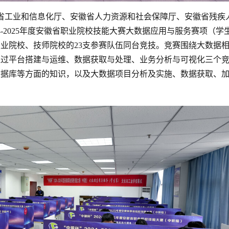
安徽省工业和信息化厅、安徽省人力资源和社会保障厅、安徽省残疾
4-2025年度安徽省职业院校技能大赛大数据应用与服务赛项（学
业院校、技师院校的23支参赛队伍同台竞技。竞赛围绕大数据
通过平台搭建与运维、数据获取与处理、业务分析与可视化三个
数据库等方面的知识，以及大数据项目分析及实施、数据获取、