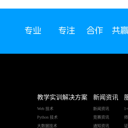
教学实训解决方案
新闻资讯
Web 技术
新闻资讯
1
Python 技术
竞赛资讯
大数据技术
通知资讯