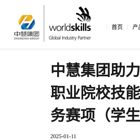
新闻资讯
公司新闻
文章详情
首页
产
中慧集团助力2
职业院校技
务赛项（学
2025-01-11