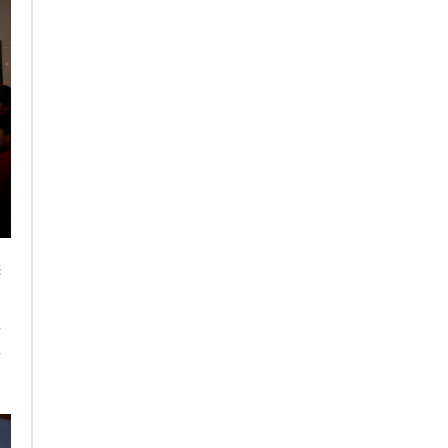
选
创
工
彩