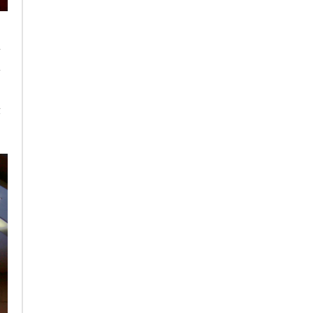
、
金
开
目
际