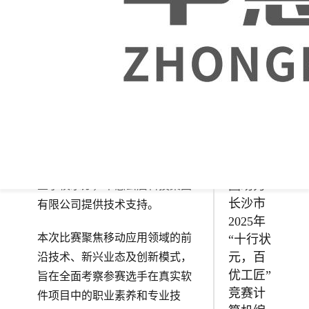
技”职业
技能大
2024-05-25
赛网站
技术赛
5月25日，安庆市第二十一届中等
项成功
职业学校技能大赛移动应用与开
举行！
发赛项于安庆工业学校成功举
办！本次比赛由安庆市教育体育
局、安庆市财政局、安庆市人力
资源和社会保障局主办，安庆工
中慧集
团助力
业学校承办，中慧云启科技集团
长沙市
有限公司提供技术支持。
2025年
本次比赛聚焦移动应用领域的前
“十行状
元，百
沿技术、新兴业态及创新模式，
优工匠”
旨在全面考察参赛选手在真实软
竞赛计
件项目中的职业素养和专业技