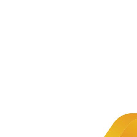
新闻资讯
公司新闻
文章详情
新闻
中慧集团
推荐
助力安庆
市第二十
中慧集
团助力
沈阳市
一届中等
第四届