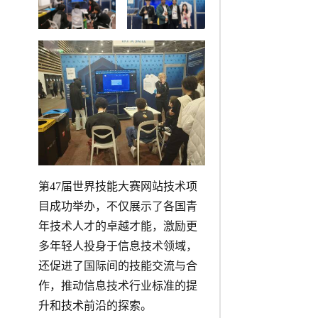
第47届世界技能大赛网站技术项
目成功举办，不仅展示了各国青
年技术人才的卓越才能，激励更
多年轻人投身于信息技术领域，
还促进了国际间的技能交流与合
作，推动信息技术行业标准的提
升和技术前沿的探索。