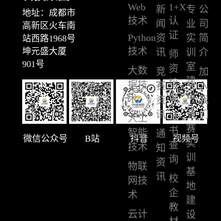
Web
1+X
新
专
公
地址：成都市
技术
认
闻
业
司
高新区火车南
证
Python
资
实
简
站西路1968号
技术
坤元盛大厦
讯
训
介
师
901号
室
资
大数
竞
加
建
培
据技
赛
入
设
训
术
资
我
讯
竞
们
证
人工
赛
书
智能
通
微信公众号
B站
抖音
视频号
实
查
技术
知
训
询
资
物联
基
讯
校
网技
地
企
术
建
教
云计
设