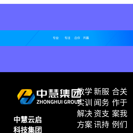
教学
新
服
合
关
实训
闻
务
作
于
解决
资
支
案
我
中慧云启
方案
讯
持
例
们
科技集团