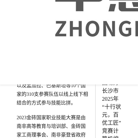
技”职业
技能大
赛网站
技术赛
项成功
举行！
12月2日-3日，2023金砖国家职业
技能大赛Web技术赛项国际总决
赛于济宁职业技术学院成功举
中慧集
办。本次比赛共有来自金砖五国
团助力
以及孟加拉、巴基斯坦等10个国
长沙市
家的310支参赛队伍以线上线下相
2025年
结合的方式参与技能比拼。
“十行状
元，百
2023金砖国家职业技能大赛是由
优工匠”
南非高等教育与培训部、金砖国
竞赛计
家工商理事会、南非豪登省政府