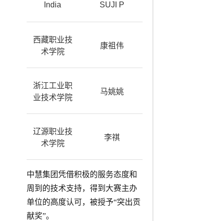
India
SUJI P
奖
优
西藏职业技
康祖伟
胜
术学院
奖
优
浙江工业职
马姚姚
胜
业技术学院
奖
优
辽源职业技
李祺
胜
术学院
奖
中慧集团凭借积极的服务态度和
周到的技术支持，得到大赛主办
单位的高度认可，被授予“突出贡
献奖”。