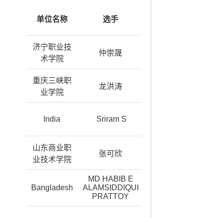
奖
单位名称
选手
牌
济宁职业技
金
仲崇晟
术学院
奖
重庆三峡职
银
龙洪涛
业学院
奖
银
India
Sriram S
奖
山东商业职
铜
张可欣
业技术学院
奖
MD HABIB E
铜
Bangladesh
ALAMSIDDIQUI
奖
PRATTOY
铜