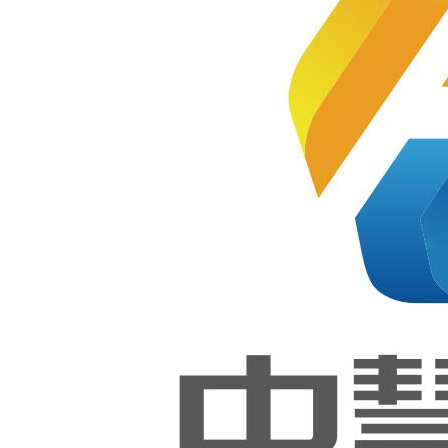
“舒心传
技”职业
大赛Web
技能大
赛移动
技术赛项
应用开
发赛项
成功举
国际总决
行！
赛成功举
中慧集
办！
团助力
沈阳市
第四届
2023-12-04
“舒心传