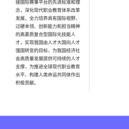
接国际赛事平台的先进标准和理
念，深化现代职业教育体系改革
发展，全力培养具有国际视野、
过硬本领、创新能力和担当精神
的高素质复合型国际化技能人
才，实现我国由人才大国向人才
强国转变的目标，为我国经济社
会高质量发展提供可持续的人才
支撑，为推进全球现代职业教育
水平、构建人类命运共同体作出
积极贡献。