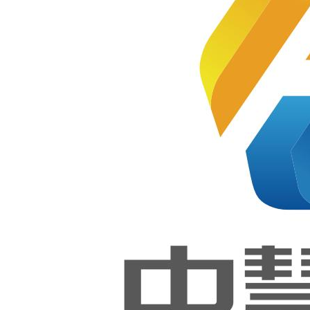
“舒心传
技”职业
技术项目
技能大
赛移动
成功举
应用开
发赛项
成功举
办！
行！
2023-11-29
中慧集
团助力
沈阳市
第四届
“舒心传