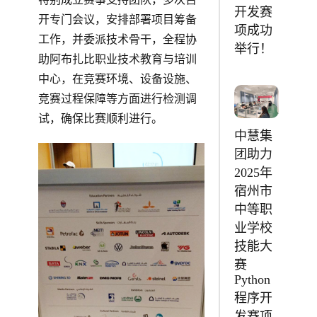
开发赛
开专门会议，安排部署项目筹备
项成功
工作，并委派技术骨干，全程协
举行！
助阿布扎比职业技术教育与培训
中心，在竞赛环境、设备设施、
竞赛过程保障等方面进行检测调
试，确保比赛顺利进行。
中慧集
团助力
2025年
宿州市
中等职
业学校
技能大
赛
Python
程序开
发赛项