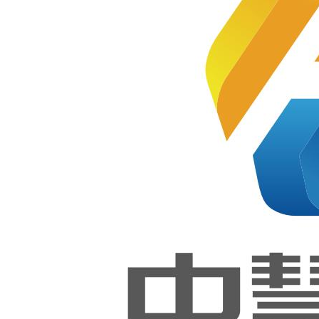
“舒心传
技”职业
学校学生
技能大
赛移动
技能竞赛
应用开
发赛项
成功举
移动应用
行！
与开发赛
中慧集
项成功举
团助力
沈阳市
第四届
办！
“舒心传