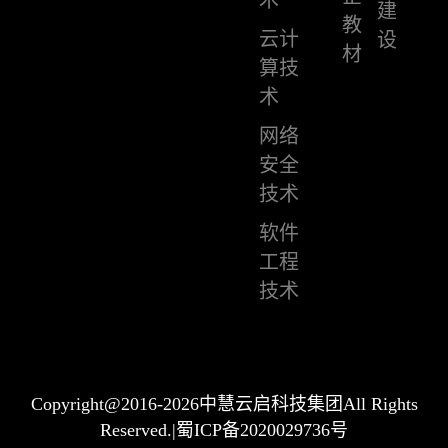
建
教
云计
设
材
算技
术
网络
安全
技术
软件
工程
技术
Copyright@2016-2026中慧云启科技集团All Rights
Reserved.|蜀ICP备2020029736号