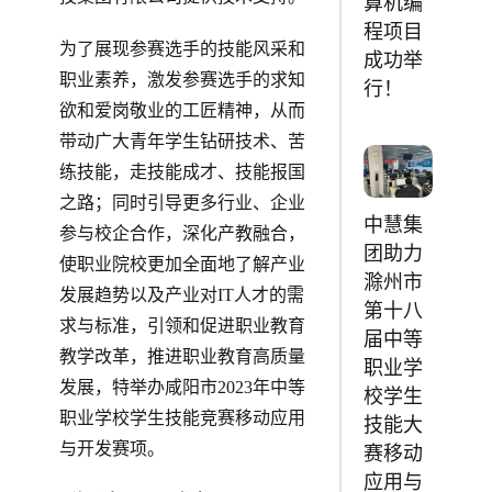
算机编
程项目
为了展现参赛选手的技能风采和
成功举
职业素养，激发参赛选手的求知
行！
欲和爱岗敬业的工匠精神，从而
带动广大青年学生钻研技术、苦
练技能，走技能成才、技能报国
之路；同时引导更多行业、企业
中慧集
参与校企合作，深化产教融合，
团助力
使职业院校更加全面地了解产业
滁州市
发展趋势以及产业对IT人才的需
第十八
求与标准，引领和促进职业教育
届中等
教学改革，推进职业教育高质量
职业学
发展，特举办咸阳市2023年中等
校学生
职业学校学生技能竞赛移动应用
技能大
与开发赛项。
赛移动
应用与