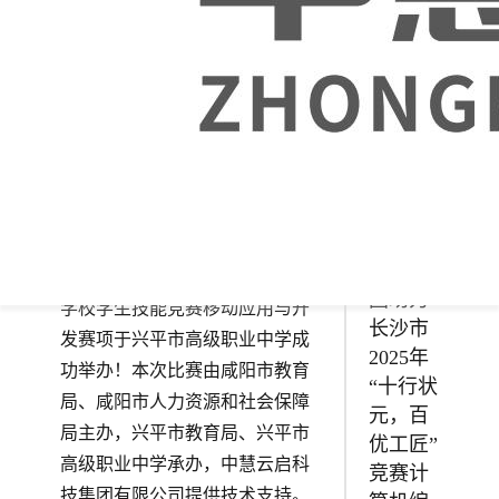
技”职业
技能大
2023-11-06
赛网站
技术赛
项成功
举行！
中慧集
11月6日，咸阳市2023年中等职业
团助力
学校学生技能竞赛移动应用与开
长沙市
发赛项于兴平市高级职业中学成
2025年
功举办！本次比赛由咸阳市教育
“十行状
局、咸阳市人力资源和社会保障
元，百
局主办，兴平市教育局、兴平市
优工匠”
高级职业中学承办，中慧云启科
竞赛计
技集团有限公司提供技术支持。