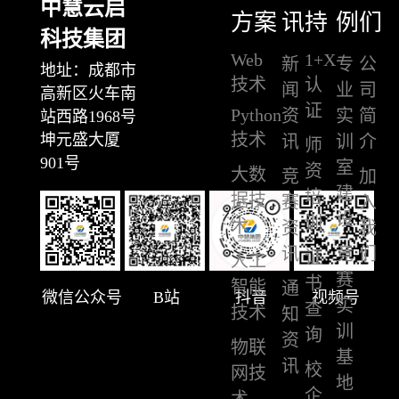
中慧云启
方案
讯
持
例
们
科技集团
Web
1+X
新
专
公
地址：成都市
技术
认
闻
业
司
高新区火车南
证
Python
资
实
简
站西路1968号
技术
坤元盛大厦
讯
训
介
师
901号
室
资
大数
竞
加
建
培
据技
赛
入
设
训
术
资
我
讯
竞
们
证
人工
赛
书
智能
通
微信公众号
B站
抖音
视频号
实
查
技术
知
训
询
资
物联
基
讯
校
网技
地
企
术